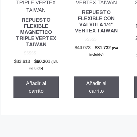
REPUESTO
FLEXIBLE CON
REPUESTO
VALVULA 1/4″
FLEXIBLE
VERTEX TAIWAN
MAGNETICO
TRIPLE VERTEX
TAIWAN
0
El
El
$
44.073
$
31.732
(IVA
d
precio
precio
e
incluido)
5
0
original
actual
El
El
$
83.613
$
60.201
(IVA
d
era:
es:
precio
precio
e
incluido)
5
$44.073.
$31.732.
original
actual
era:
es:
Añadir al
Añadir al
$83.613.
$60.201.
carrito
carrito