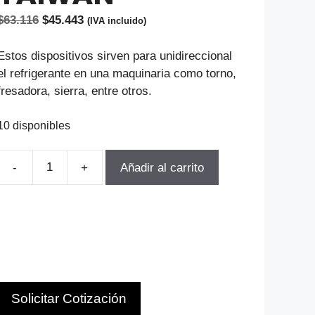
El
El
$
63.116
$
45.443
(IVA incluido)
precio
precio
original
actual
Estos dispositivos sirven para unidireccional
era:
es:
el refrigerante en una maquinaria como torno,
$63.116.
$45.443.
fresadora, sierra, entre otros.
10 disponibles
Añadir al carrito
REPUESTO
FLEXIBLE
CON
VALVULA
1/2"
VERTEX
TAIWAN
Solicitar Cotización
cantidad