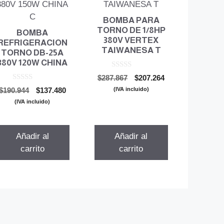
BOMBA PARA
TORNO DE 1/8HP
BOMBA
380V VERTEX
REFRIGERACION
TAIWANESA T
TORNO DB-25A
380V 120W CHINA
0
El
El
$
287.867
$
207.264
d
0
precio
precio
e
El
El
(IVA incluido)
$
190.944
$
137.480
d
5
original
actual
precio
precio
e
(IVA incluido)
5
era:
es:
original
actual
$287.867.
$207.264.
era:
es:
$190.944.
$137.480.
Añadir al
Añadir al
carrito
carrito