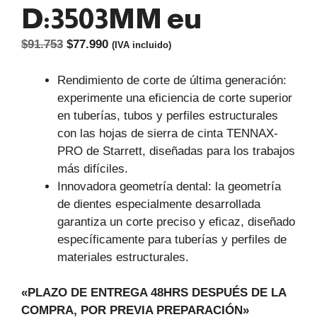
D:3503MM eu
El
El
$
91.753
$
77.990
(IVA incluido)
precio
precio
original
actual
Rendimiento de corte de última generación:
era:
es:
experimente una eficiencia de corte superior
$91.753.
$77.990.
en tuberías, tubos y perfiles estructurales
con las hojas de sierra de cinta TENNAX-
PRO de Starrett, diseñadas para los trabajos
más difíciles.
Innovadora geometría dental: la geometría
de dientes especialmente desarrollada
garantiza un corte preciso y eficaz, diseñado
específicamente para tuberías y perfiles de
materiales estructurales.
«PLAZO DE ENTREGA 48HRS DESPUÉS DE LA
COMPRA, POR PREVIA PREPARACIÓN»