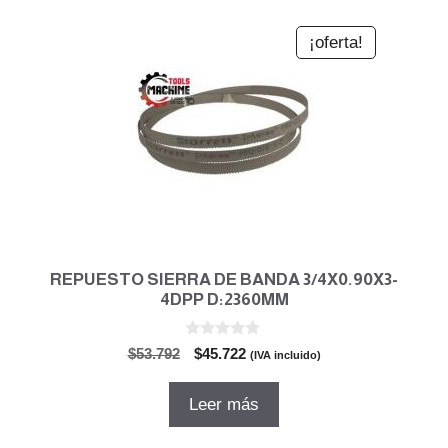
¡oferta!
REPUESTO SIERRA DE BANDA 3/4X0.90X3-
4DPP D:2360MM
0
El
El
$
53.792
$
45.722
(IVA incluido)
d
precio
precio
e
5
original
actual
Leer más
era:
es:
$53.792.
$45.722.