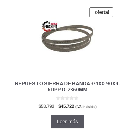
¡oferta!
REPUESTO SIERRA DE BANDA 3/4X0.90X4-
6DPP D: 2360MM
0
El
El
$
53.792
$
45.722
(IVA incluido)
d
precio
precio
e
5
original
actual
Leer más
era:
es:
$53.792.
$45.722.