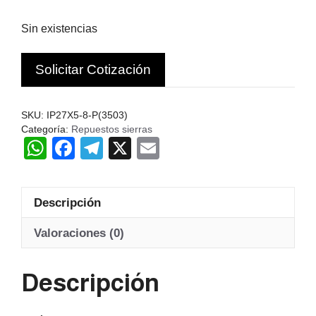
Sin existencias
Solicitar Cotización
SKU:
IP27X5-8-P(3503)
Categoría:
Repuestos sierras
W
F
T
X
E
h
a
el
m
at
c
e
ail
Descripción
s
e
gr
A
b
a
Valoraciones (0)
p
o
m
Descripción
p
o
k