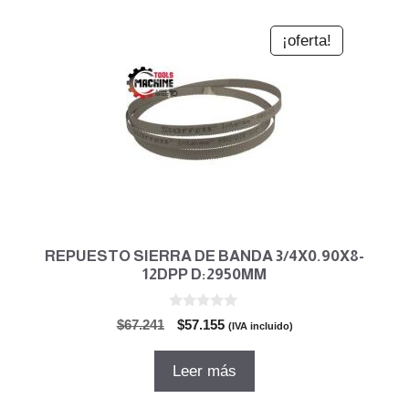
¡oferta!
REPUESTO SIERRA DE BANDA 3/4X0.90X8-
12DPP D:2950MM
0
El
El
$
67.241
$
57.155
(IVA incluido)
d
precio
precio
e
5
original
actual
Leer más
era:
es:
$67.241.
$57.155.