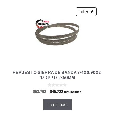
¡oferta!
REPUESTO SIERRA DE BANDA 3/4X0.90X8-
12DPP D:2360MM
0
El
El
$
53.792
$
45.722
(IVA incluido)
d
precio
precio
e
5
original
actual
Leer más
era:
es:
$53.792.
$45.722.