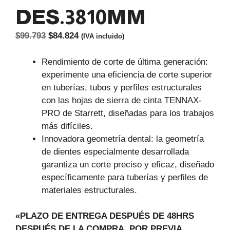
DES.3810MM
El
El
$
99.793
$
84.824
(IVA incluido)
precio
precio
original
actual
Rendimiento de corte de última generación:
era:
es:
experimente una eficiencia de corte superior
$99.793.
$84.824.
en tuberías, tubos y perfiles estructurales
con las hojas de sierra de cinta TENNAX-
PRO de Starrett, diseñadas para los trabajos
más difíciles.
Innovadora geometría dental: la geometría
de dientes especialmente desarrollada
garantiza un corte preciso y eficaz, diseñado
específicamente para tuberías y perfiles de
materiales estructurales.
«PLAZO DE ENTREGA DESPUÉS DE 48HRS
DESPUÉS DE LA COMPRA, POR PREVIA