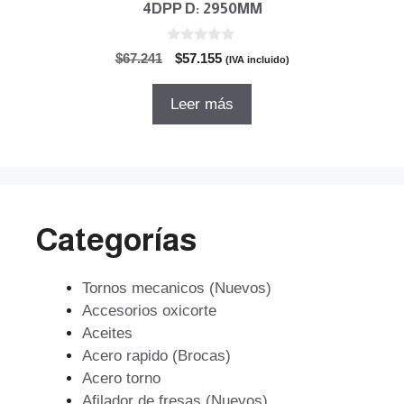
4DPP D: 2950MM
0
El
El
$
67.241
$
57.155
(IVA incluido)
d
precio
precio
e
5
original
actual
Leer más
era:
es:
$67.241.
$57.155.
Categorías
Tornos mecanicos (Nuevos)
Accesorios oxicorte
Aceites
Acero rapido (Brocas)
Acero torno
Afilador de fresas (Nuevos)