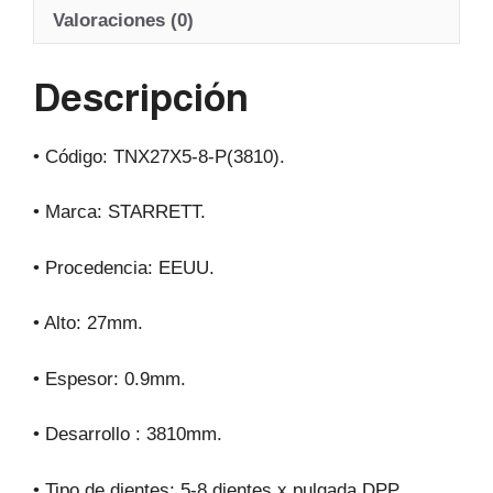
A
b
a
Valoraciones (0)
p
o
m
Descripción
p
o
k
•
Código: TNX27X5-8-P(3810).
• Marca: STARRETT.
• Procedencia: EEUU.
• Alto: 27mm.
• Espesor: 0.9mm.
• Desarrollo : 3810mm.
• Tipo de dientes: 5-8 dientes x pulgada DPP.