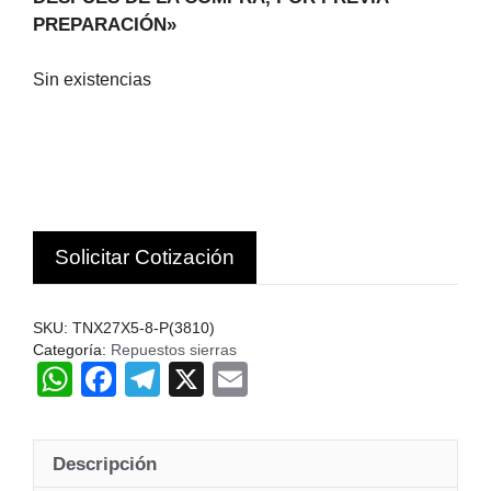
PREPARACIÓN»
Sin existencias
Solicitar Cotización
SKU:
TNX27X5-8-P(3810)
Categoría:
Repuestos sierras
W
F
T
X
E
h
a
el
m
at
c
e
ail
Descripción
s
e
gr