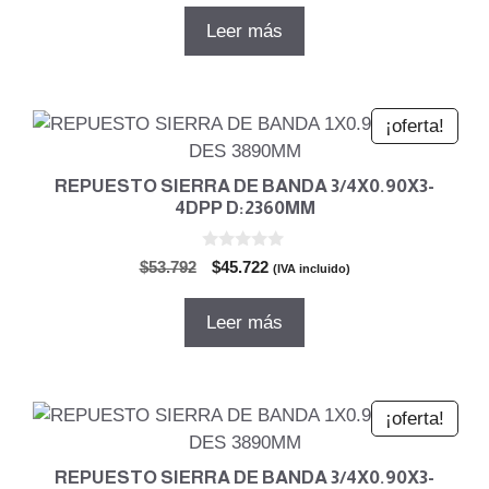
5
original
actual
Leer más
era:
es:
$53.792.
$45.722.
¡oferta!
REPUESTO SIERRA DE BANDA 3/4X0.90X3-
4DPP D:2360MM
0
El
El
$
53.792
$
45.722
(IVA incluido)
d
precio
precio
e
5
original
actual
Leer más
era:
es:
$53.792.
$45.722.
¡oferta!
REPUESTO SIERRA DE BANDA 3/4X0.90X3-