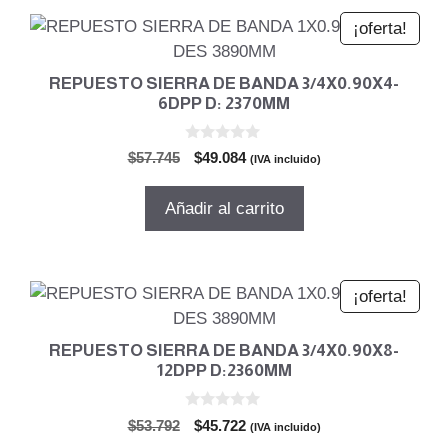
¡oferta!
REPUESTO SIERRA DE BANDA 3/4X0.90X4-
6DPP D: 2370MM
0
El
El
$
57.745
$
49.084
(IVA incluido)
d
precio
precio
e
5
original
actual
Añadir al carrito
era:
es:
$57.745.
$49.084.
¡oferta!
REPUESTO SIERRA DE BANDA 3/4X0.90X8-
12DPP D:2360MM
0
El
El
$
53.792
$
45.722
(IVA incluido)
d
precio
precio
e