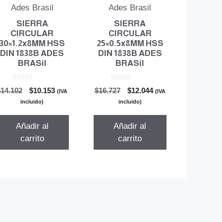
SIERRA
SIERRA
CIRCULAR
CIRCULAR
30×1.2x8MM HSS
25×0.5x8MM HSS
DIN 1838B ADES
DIN 1838B ADES
BRASil
BRASil
0
0
El
El
El
El
$
14.102
$
10.153
$
16.727
$
12.044
(IVA
(IVA
d
d
precio
precio
precio
precio
e
e
incluido)
incluido)
5
5
original
actual
original
actual
era:
es:
era:
es:
Añadir al
Añadir al
$14.102.
$10.153.
$16.727.
$12.044.
carrito
carrito