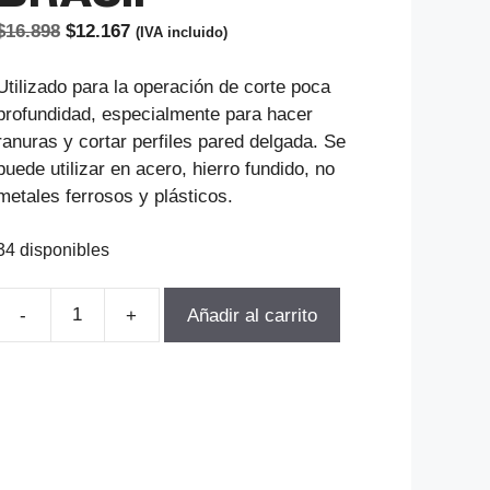
El
El
$
16.898
$
12.167
(IVA incluido)
precio
precio
original
actual
Utilizado para la operación de corte poca
era:
es:
profundidad, especialmente para hacer
$16.898.
$12.167.
ranuras y cortar perfiles pared delgada. Se
puede utilizar en acero, hierro fundido, no
metales ferrosos y plásticos.
34 disponibles
Añadir al carrito
SIERRA
CIRCULAR
25x0.8x8MM
HSS
DIN
1838B