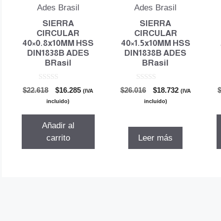
SIERRA
SIERRA
CIRCULAR
CIRCULAR
40×0.8x10MM HSS
40×1.5x10MM HSS
DIN1838B ADES
DIN1838B ADES
BRasil
BRasil
0
0
El
El
El
El
$
22.618
$
16.285
$
26.016
$
18.732
(IVA
(IVA
d
d
precio
precio
precio
precio
e
e
incluido)
incluido)
5
5
original
actual
original
actual
era:
es:
era:
es:
Añadir al
$22.618.
$16.285.
$26.016.
$18.732.
carrito
Leer más