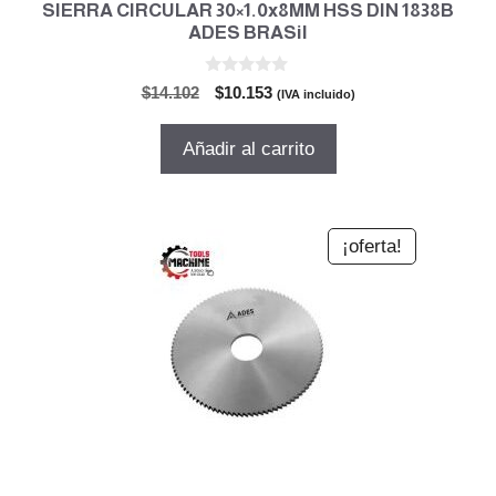
SIERRA CIRCULAR 30×1.0x8MM HSS DIN 1838B
ADES BRASil
0
El
El
$
14.102
$
10.153
(IVA incluido)
d
precio
precio
e
5
original
actual
Añadir al carrito
era:
es:
$14.102.
$10.153.
¡oferta!