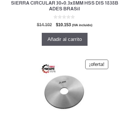
SIERRA CIRCULAR 30×0.3x8MM HSS DIS 1838B
ADES BRASil
0
El
El
$
14.102
$
10.153
(IVA incluido)
d
precio
precio
e
5
original
actual
Añadir al carrito
era:
es:
$14.102.
$10.153.
¡oferta!