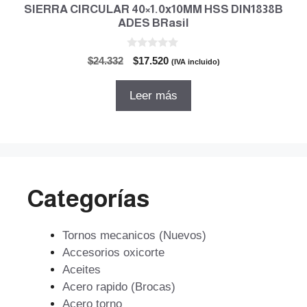
SIERRA CIRCULAR 40×1.0x10MM HSS DIN1838B
ADES BRasil
0
El
El
$
24.332
$
17.520
(IVA incluido)
d
precio
precio
e
5
original
actual
Leer más
era:
es:
$24.332.
$17.520.
Categorías
Tornos mecanicos (Nuevos)
Accesorios oxicorte
Aceites
Acero rapido (Brocas)
Acero torno