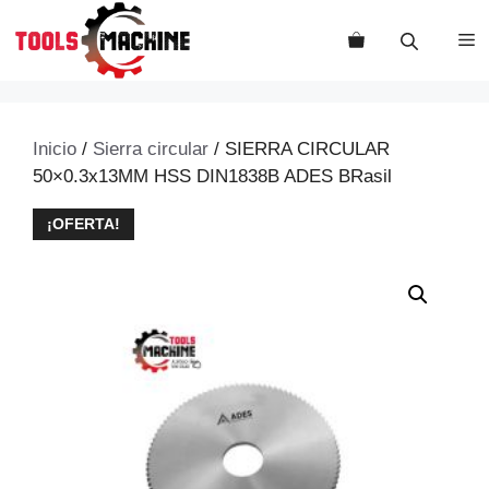
Saltar
al
M
contenido
Inicio
/
Sierra circular
/ SIERRA CIRCULAR
50×0.3x13MM HSS DIN1838B ADES BRasil
¡OFERTA!