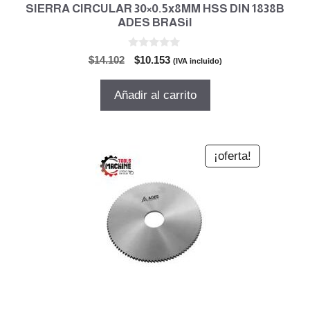
SIERRA CIRCULAR 30×0.5x8MM HSS DIN 1838B
ADES BRASil
0
El
El
$
14.102
$
10.153
(IVA incluido)
d
precio
precio
e
5
original
actual
Añadir al carrito
era:
es:
$14.102.
$10.153.
¡oferta!