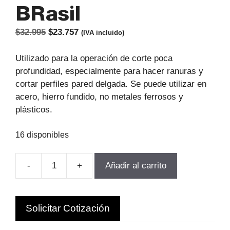
BRasil
El
El
$
32.995
$
23.757
(IVA incluido)
precio
precio
original
actual
Utilizado para la operación de corte poca
era:
es:
profundidad, especialmente para hacer ranuras y
$32.995.
$23.757.
cortar perfiles pared delgada. Se puede utilizar en
acero, hierro fundido, no metales ferrosos y
plásticos.
16 disponibles
-
+
Añadir al carrito
SIERRA
CIRCULAR
50x0.3x13MM
Solicitar Cotización
HSS
DIN1838B