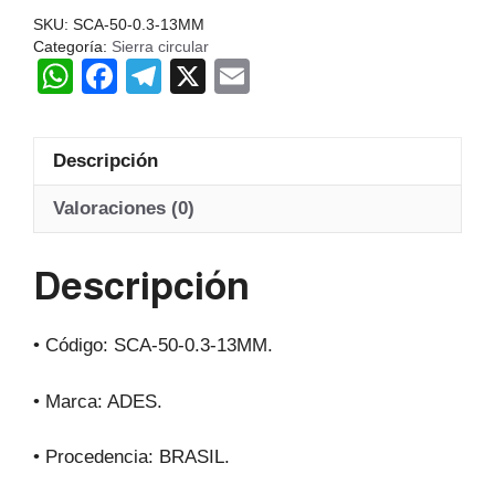
ADES
SKU:
SCA-50-0.3-13MM
BRasil
Categoría:
Sierra circular
W
F
T
X
E
cantidad
h
a
el
m
at
c
e
ail
Descripción
s
e
gr
A
b
a
Valoraciones (0)
p
o
m
Descripción
p
o
k
• Código: SCA-50-0.3-13MM.
• Marca: ADES.
• Procedencia: BRASIL.