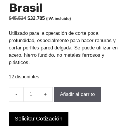
Brasil
El
El
$
45.534
$
32.785
(IVA incluido)
precio
precio
original
actual
Utilizado para la operación de corte poca
era:
es:
profundidad, especialmente para hacer ranuras y
$45.534.
$32.785.
cortar perfiles pared delgada. Se puede utilizar en
acero, hierro fundido, no metales ferrosos y
plásticos.
12 disponibles
-
+
Añadir al carrito
SIERRA
CIRCULAR
80x0.7X22MM
Solicitar Cotización
HSS
DIN1838B