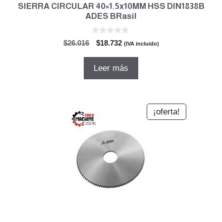
SIERRA CIRCULAR 40×1.5x10MM HSS DIN1838B
ADES BRasil
0
El
El
$
26.016
$
18.732
(IVA incluido)
d
precio
precio
e
5
original
actual
Leer más
era:
es:
$26.016.
$18.732.
¡oferta!