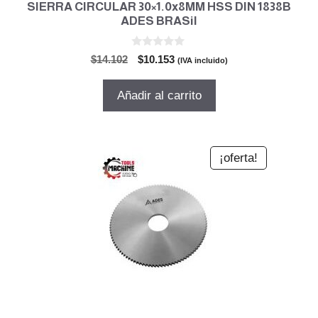
SIERRA CIRCULAR 30×1.0x8MM HSS DIN 1838B
ADES BRASil
0
El
El
$
14.102
$
10.153
(IVA incluido)
d
precio
precio
e
5
original
actual
Añadir al carrito
era:
es:
$14.102.
$10.153.
¡oferta!