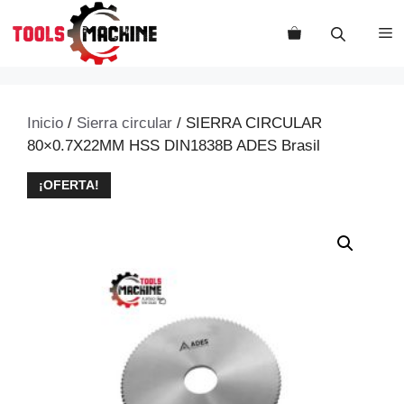
Saltar
al
M
contenido
Inicio
/
Sierra circular
/ SIERRA CIRCULAR
80×0.7X22MM HSS DIN1838B ADES Brasil
¡OFERTA!