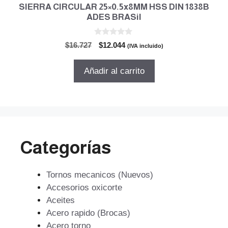
SIERRA CIRCULAR 25×0.5x8MM HSS DIN 1838B
ADES BRASil
0
El
El
$
16.727
$
12.044
(IVA incluido)
d
precio
precio
e
5
original
actual
Añadir al carrito
era:
es:
$16.727.
$12.044.
Categorías
Tornos mecanicos (Nuevos)
Accesorios oxicorte
Aceites
Acero rapido (Brocas)
Acero torno