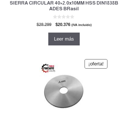
SIERRA CIRCULAR 40×2.0x10MM HSS DIN1838B
ADES BRasil
0
El
El
$
28.299
$
20.376
(IVA incluido)
d
precio
precio
e
5
original
actual
Leer más
era:
es:
$28.299.
$20.376.
¡oferta!