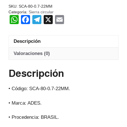
ADES
SKU:
SCA-80-0.7-22MM
Brasil
Categoría:
Sierra circular
W
F
T
X
E
cantidad
h
a
el
m
at
c
e
ail
Descripción
s
e
gr
A
b
a
Valoraciones (0)
p
o
m
Descripción
p
o
k
• Código: SCA-80-0.7-22MM.
• Marca: ADES.
• Procedencia: BRASIL.