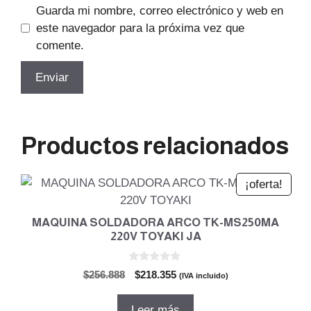
Guarda mi nombre, correo electrónico y web en
este navegador para la próxima vez que
comente.
Productos relacionados
¡oferta!
MAQUINA SOLDADORA ARCO TK-MS250MA
220V TOYAKI JA
0
El
El
$
256.888
$
218.355
(IVA incluido)
d
precio
precio
e
5
original
actual
Leer más