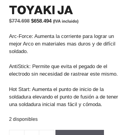
TOYAKI JA
El
El
$
774.698
$
658.494
(IVA incluido)
precio
precio
original
actual
Arc-Force: Aumenta la corriente para lograr un
era:
es:
mejor Arco en materiales mas duros y de difícil
$774.698.
$658.494.
soldado.
AntiStick: Permite que evita el pegado de el
electrodo sin necesidad de rastrear este mismo.
Hot Start: Aumenta el punto de inicio de la
soldadura elevando el punto de fusión a de tener
una soldadura inicial mas fácil y cómoda.
2 disponibles