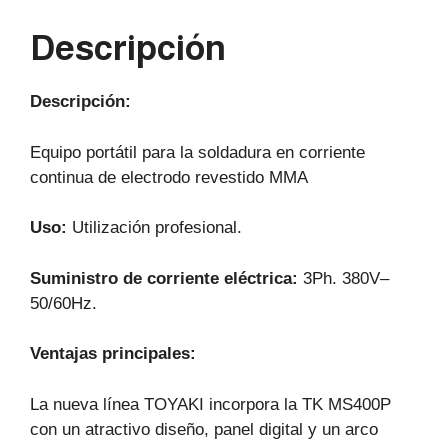
p
o
m
Descripción
p
o
k
Descripción:
Equipo portátil para la soldadura en corriente
continua de electrodo revestido MMA
Uso:
Utilización profesional.
Suministro de corriente eléctrica:
3Ph. 380V–
50/60Hz.
Ventajas principales:
La nueva línea TOYAKI incorpora la TK MS400P
con un atractivo diseño, panel digital y un arco