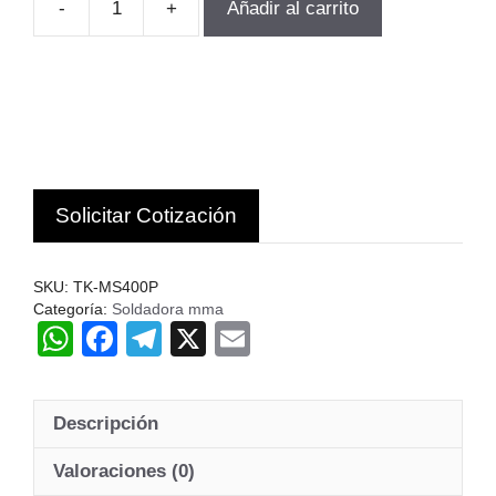
-
+
Añadir al carrito
SOLDADORA
AL
ARCO
TK-
MS400P
MMA
VOL380V
Solicitar Cotización
TOYAKI
JA
cantidad
SKU:
TK-MS400P
Categoría:
Soldadora mma
W
F
T
X
E
h
a
el
m
at
c
e
ail
Descripción
s
e
gr
A
b
a
Valoraciones (0)