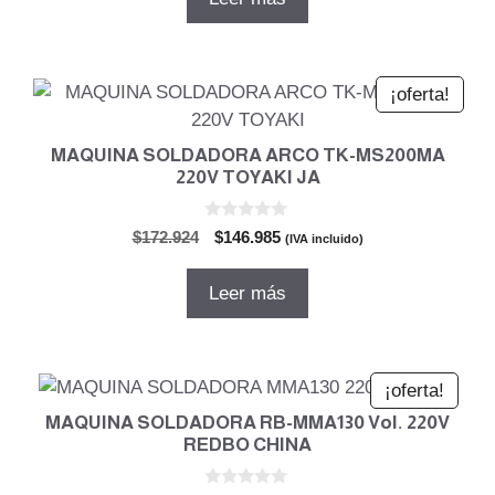
era:
es:
$256.888.
$218.355.
¡oferta!
MAQUINA SOLDADORA ARCO TK-MS200MA
220V TOYAKI JA
0
El
El
$
172.924
$
146.985
(IVA incluido)
d
precio
precio
e
5
original
actual
Leer más
era:
es:
$172.924.
$146.985.
¡oferta!
MAQUINA SOLDADORA RB-MMA130 Vol. 220V
REDBO CHINA