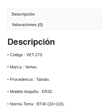
h
a
el
m
at
c
e
ail
Descripción
s
e
gr
A
b
a
Valoraciones (0)
p
o
m
Descripción
p
o
k
• Código : VET-273.
• Marca : Vertex.
• Procedencia : Taiwán.
• Modelo boquilla : ER32.
• Norma Toma : BT40 (32×110).