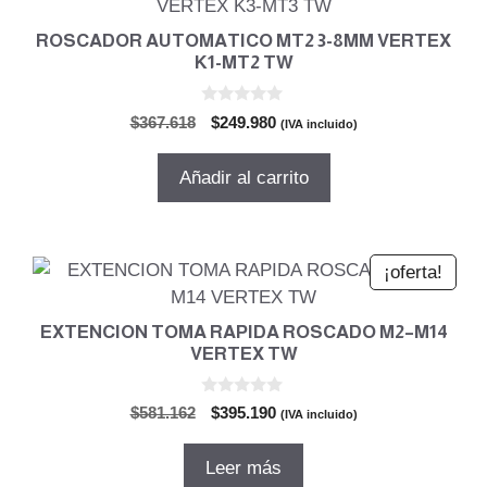
ROSCADOR AUTOMATICO MT2 3-8MM VERTEX
K1-MT2 TW
0
El
El
$
367.618
$
249.980
(IVA incluido)
d
precio
precio
e
5
original
actual
Añadir al carrito
era:
es:
$367.618.
$249.980.
¡oferta!
EXTENCION TOMA RAPIDA ROSCADO M2–M14
VERTEX TW
0
El
El
$
581.162
$
395.190
(IVA incluido)
d
precio
precio
e
5
original
actual
Leer más
era:
es: