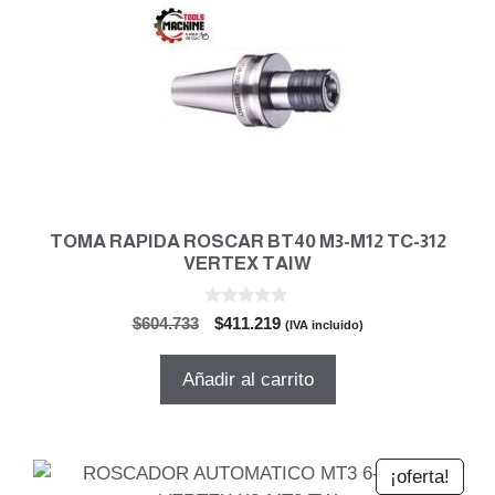
TOMA RAPIDA ROSCAR BT40 M3-M12 TC-312
VERTEX TAIW
0
El
El
$
604.733
$
411.219
(IVA incluido)
d
precio
precio
e
5
original
actual
Añadir al carrito
era:
es:
$604.733.
$411.219.
¡oferta!