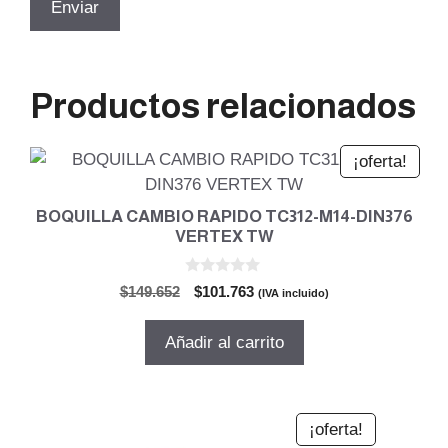
Productos relacionados
¡oferta!
BOQUILLA CAMBIO RAPIDO TC312-M14-DIN376
VERTEX TW
0
El
El
$
149.652
$
101.763
(IVA incluido)
d
precio
precio
e
5
original
actual
Añadir al carrito
era:
es:
$149.652.
$101.763.
¡oferta!