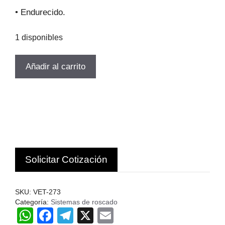
• Endurecido.
1 disponibles
SOPORTE
Añadir al carrito
ROSCADO
EXPANSIBLE
BT40
32X110MM
VERTEX
cantidad
Solicitar Cotización
SKU:
VET-273
Categoría:
Sistemas de roscado
W
F
T
X
E