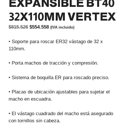
EXPANSIBLE BT40
32X110MM VERTEX
El
El
$
815.526
$
554.558
(IVA incluido)
precio
precio
original
actual
• Soporte para roscar ER32 vástago de 32 x
era:
es:
110mm.
$815.526.
$554.558.
• Porta machos de tracción y compresión.
• Sistema de boquilla ER para roscado preciso.
• Placas de ubicación ajustables para sujetar el
macho en escuadra.
• El vástago cuadrado del macho está asegurado
con tornillos sin cabeza.