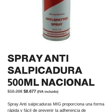
SPRAY ANTI
SALPICADURA
500ML NACIONAL
El
El
$
10.208
$
8.677
(IVA incluido)
precio
precio
original
actual
Spray Anti salpicaduras MIG proporciona una forma
era:
es:
rápida y fácil de prevenir la adherencia de