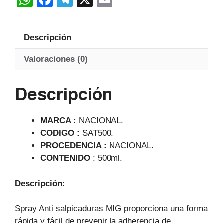
h
a
el
m
at
c
e
ail
Descripción
s
e
gr
A
b
a
Valoraciones (0)
p
o
m
Descripción
p
o
k
MARCA :
NACIONAL.
CODIGO :
SAT500.
PROCEDENCIA :
NACIONAL.
CONTENIDO
: 500ml.
Descripción:
Spray Anti salpicaduras MIG proporciona una forma
rápida y fácil de prevenir la adherencia de