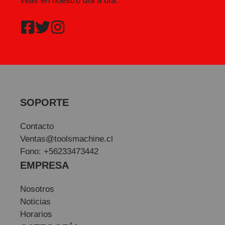
veas en nuestro día a día.
SOPORTE
Contacto
Ventas@toolsmachine.cl
Fono: +56233473442
EMPRESA
Nosotros
Noticias
Horarios