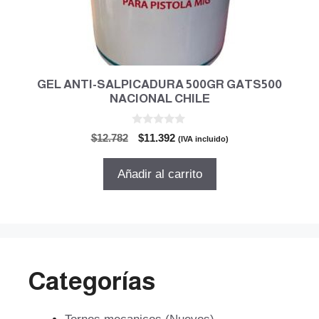
GEL ANTI-SALPICADURA 500GR GATS500
NACIONAL CHILE
0
El
El
$
12.782
$
11.392
(IVA incluido)
d
precio
precio
e
5
original
actual
Añadir al carrito
era:
es:
$12.782.
$11.392.
Categorías