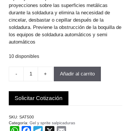
$10.208.
$8.677.
proyecciones sobre las superficies metálicas
durante la soldadura y elimina la necesidad de
cincelar, desbastar o cepillar después de la
soldadura. Previene la obstrucción de la boquilla de
los equipos de soldadura automáticos y semi
automáticos
10 disponibles
-
+
Añadir al carrito
SPRAY
ANTI
SALPICADURA
Solicitar Cotización
500ML
NACIONAL
cantidad
SKU:
SAT500
Categoría:
Gel y sprite salpicaduras
W
F
T
X
E