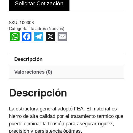
Solicitar Cotización
COLUMNA
Z5045
tools
SKU:
100308
machine
Categoría:
Taladros (Nuevos)
W
F
T
X
E
380V
cantidad
h
a
el
m
at
c
e
ail
Descripción
s
e
gr
A
b
a
Valoraciones (0)
p
o
m
Descripción
p
o
k
La estructura general adoptó FEA. El material es
hierro de alta calidad por el tratamiento térmico que
puede eliminar la tensión para asegurar rigidez,
precisión y persistencia óptimas.