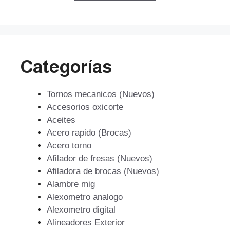
$1.487.959.
$1.071.330.
Categorías
Tornos mecanicos (Nuevos)
Accesorios oxicorte
Aceites
Acero rapido (Brocas)
Acero torno
Afilador de fresas (Nuevos)
Afiladora de brocas (Nuevos)
Alambre mig
Alexometro analogo
Alexometro digital
Alineadores Exterior