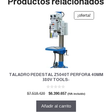
Productos relacionados
¡oferta!
TALADRO PEDESTAL Z5040T PERFORA 40MM
380V TOOLS-
0
El
El
$
7.518.420
$
6.390.657
(IVA incluido)
d
precio
precio
e
5
original
actual
Añadir al carrito
era:
es: