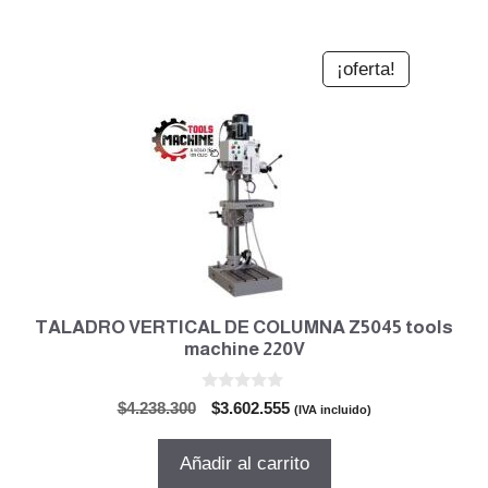
$7.518.420.
$6.390.657.
¡oferta!
TALADRO VERTICAL DE COLUMNA Z5045 tools
machine 220V
0
El
El
$
4.238.300
$
3.602.555
(IVA incluido)
d
precio
precio
e
5
original
actual
Añadir al carrito
era:
es: