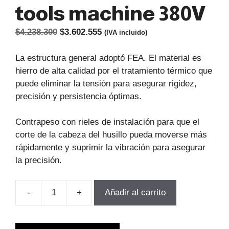
tools machine 380V
El
El
$
4.238.300
$
3.602.555
(IVA incluido)
precio
precio
original
actual
La estructura general adoptó FEA. El material es
era:
es:
hierro de alta calidad por el tratamiento térmico que
$4.238.300.
$3.602.555.
puede eliminar la tensión para asegurar rigidez,
precisión y persistencia óptimas.
Contrapeso con rieles de instalación para que el
corte de la cabeza del husillo pueda moverse más
rápidamente y suprimir la vibración para asegurar
la precisión.
-
+
Añadir al carrito
TALADRO
VERTICAL
DE