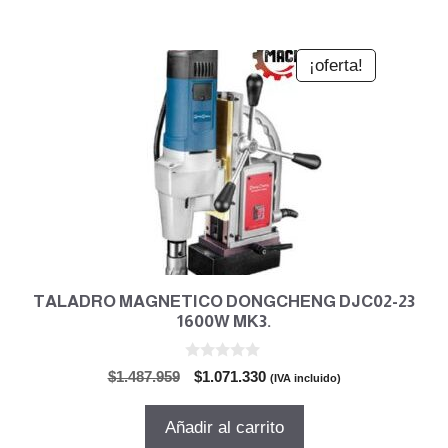
$4.238.300.
$3.602.555.
¡oferta!
TALADRO MAGNETICO DONGCHENG DJC02-23
1600W MK3.
0
El
El
$
1.487.959
$
1.071.330
(IVA incluido)
d
precio
precio
e
5
original
actual
Añadir al carrito
era:
es: