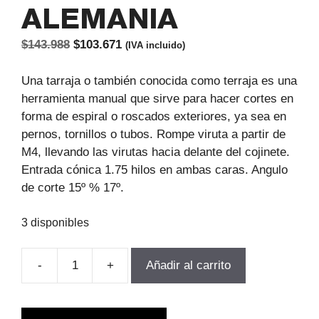
ALEMANIA
El
El
$
143.988
$
103.671
(IVA incluido)
precio
precio
original
actual
Una tarraja o también conocida como terraja es una
era:
es:
herramienta manual que sirve para hacer cortes en
$143.988.
$103.671.
forma de espiral o roscados exteriores, ya sea en
pernos, tornillos o tubos. Rompe viruta a partir de
M4, llevando las virutas hacia delante del cojinete.
Entrada cónica 1.75 hilos en ambas caras. Angulo
de corte 15º % 17º.
3 disponibles
-
+
Añadir al carrito
TERRAJA
MANUAL
HSS