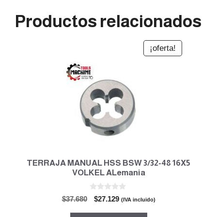
Productos relacionados
¡oferta!
TERRAJA MANUAL HSS BSW 3/32-48 16X5
VOLKEL ALemania
0
El
El
$
37.680
$
27.129
(IVA incluido)
d
precio
precio
e
5