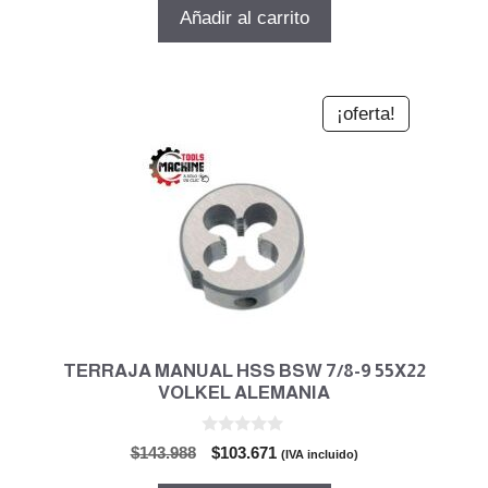
5
original
actual
Añadir al carrito
era:
es:
$37.680.
$27.129.
¡oferta!
TERRAJA MANUAL HSS BSW 7/8-9 55X22
VOLKEL ALEMANIA
0
El
El
$
143.988
$
103.671
(IVA incluido)
d
precio
precio
e