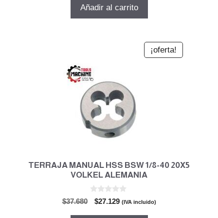
5
original
actual
Añadir al carrito
era:
es:
$55.517.
$39.972.
¡oferta!
TERRAJA MANUAL HSS BSW 1/8-40 20X5
VOLKEL ALEMANIA
0
El
El
$
37.680
$
27.129
(IVA incluido)
d
precio
precio
e