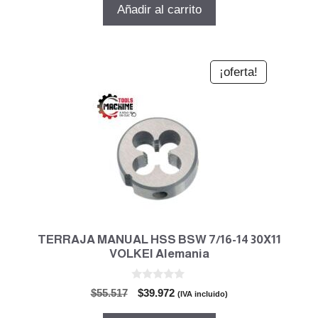
original
actual
Añadir al carrito
era:
es:
$37.680.
$27.129.
¡oferta!
TERRAJA MANUAL HSS BSW 7/16-14 30X11
VOLKEl Alemania
0
El
El
$
55.517
$
39.972
(IVA incluido)
d
precio
precio
e