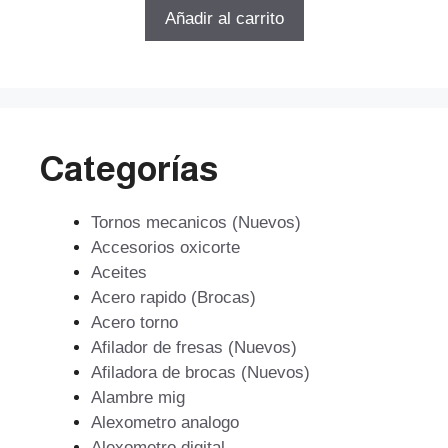
5
original
actual
Añadir al carrito
era:
es:
$143.988.
$103.671.
Categorías
Tornos mecanicos (Nuevos)
Accesorios oxicorte
Aceites
Acero rapido (Brocas)
Acero torno
Afilador de fresas (Nuevos)
Afiladora de brocas (Nuevos)
Alambre mig
Alexometro analogo
Alexometro digital