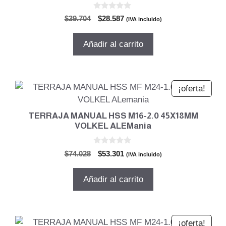
0
El
El
$
39.704
$
28.587
(IVA incluido)
d
precio
precio
e
5
original
actual
Añadir al carrito
era:
es:
$39.704.
$28.587.
¡oferta!
TERRAJA MANUAL HSS M16-2.0 45X18MM
VOLKEL ALEMania
0
El
El
$
74.028
$
53.301
(IVA incluido)
d
precio
precio
e
5
original
actual
Añadir al carrito
era:
es:
$74.028.
$53.301.
¡oferta!