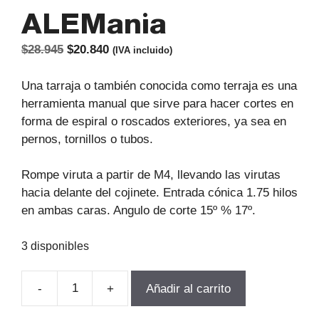
ALEMania
El
El
$
28.945
$
20.840
(IVA incluido)
precio
precio
original
actual
Una tarraja o también conocida como terraja es una
era:
es:
herramienta manual que sirve para hacer cortes en
$28.945.
$20.840.
forma de espiral o roscados exteriores, ya sea en
pernos, tornillos o tubos.
Rompe viruta a partir de M4, llevando las virutas
hacia delante del cojinete. Entrada cónica 1.75 hilos
en ambas caras. Angulo de corte 15º % 17º.
3 disponibles
-
+
Añadir al carrito
TERRAJA
MANUAL