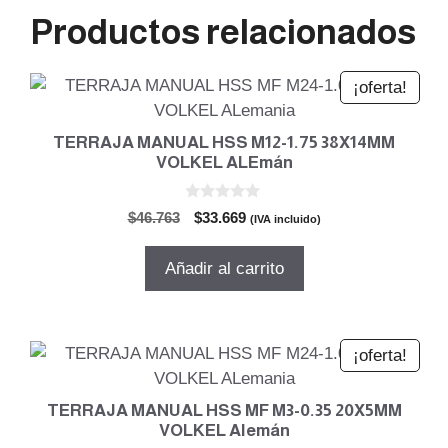
Productos relacionados
¡oferta!
TERRAJA MANUAL HSS M12-1.75 38X14MM
VOLKEL ALEmán
0
El
El
$
46.763
$
33.669
(IVA incluido)
d
precio
precio
e
5
original
actual
Añadir al carrito
era:
es:
$46.763.
$33.669.
¡oferta!
TERRAJA MANUAL HSS MF M3-0.35 20X5MM
VOLKEL Alemán