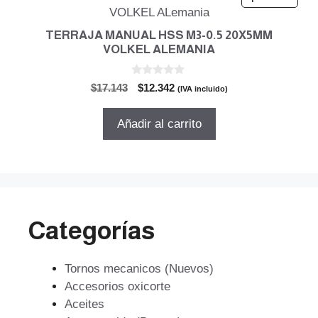
TERRAJA MANUAL HSS M3-0.5 20X5MM
VOLKEL ALEMANIA
0
El
El
$
17.143
$
12.342
(IVA incluido)
d
precio
precio
e
5
original
actual
Añadir al carrito
era:
es:
$17.143.
$12.342.
Categorías
Tornos mecanicos (Nuevos)
Accesorios oxicorte
Aceites