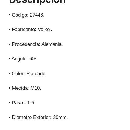
k
• Código: 27446.
• Fabricante: Volkel.
• Procedencia: Alemania.
• Angulo: 60º.
• Color: Plateado.
• Medida: M10.
• Paso : 1.5.
• Diámetro Exterior: 30mm.