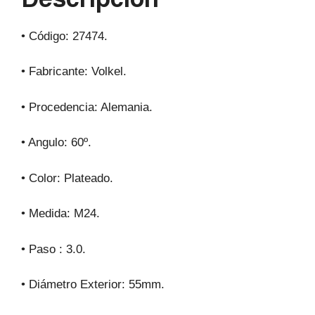
k
• Código: 27474.
• Fabricante: Volkel.
• Procedencia: Alemania.
• Angulo: 60º.
• Color: Plateado.
• Medida: M24.
• Paso : 3.0.
• Diámetro Exterior: 55mm.