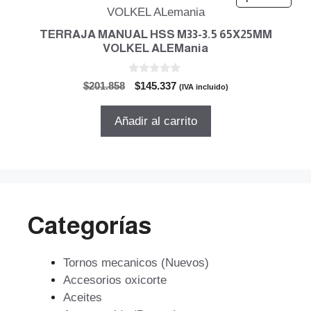
TERRAJA MANUAL HSS M33-3.5 65X25MM
VOLKEL ALEMania
0
El
El
$
201.858
$
145.337
(IVA incluido)
d
precio
precio
e
5
original
actual
Añadir al carrito
era:
es:
$201.858.
$145.337.
Categorías
Tornos mecanicos (Nuevos)
Accesorios oxicorte
Aceites