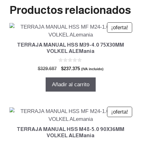
Productos relacionados
¡oferta!
TERRAJA MANUAL HSS M39-4.0 75X30MM
VOLKEL ALEMania
0
El
El
$
329.687
$
237.375
(IVA incluido)
d
precio
precio
e
5
original
actual
Añadir al carrito
era:
es:
$329.687.
$237.375.
¡oferta!
TERRAJA MANUAL HSS M48-5.0 90X36MM
VOLKEL ALEMania