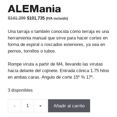
ALEMania
El
El
$
141.299
$
101.735
(IVA incluido)
precio
precio
original
actual
Una tarraja o también conocida como terraja es una
era:
es:
herramienta manual que sirve para hacer cortes en
$141.299.
$101.735.
forma de espiral o roscados exteriores, ya sea en
pernos, tornillos o tubos.
Rompe viruta a partir de M4, llevando las virutas
hacia delante del cojinete. Entrada cónica 1.75 hilos
en ambas caras. Angulo de corte 15º % 17º.
3 disponibles
-
+
Añadir al carrito
TERRAJA
MANUAL