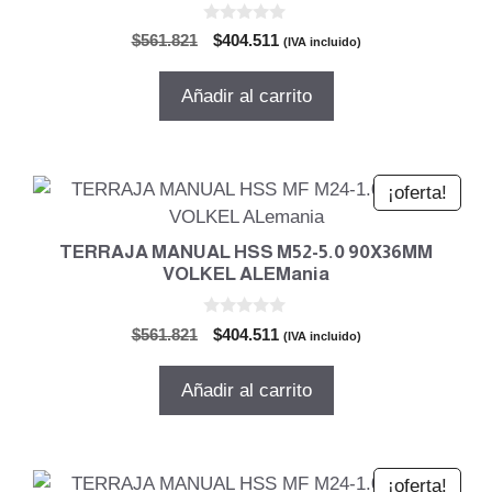
0
El
El
$
561.821
$
404.511
(IVA incluido)
d
precio
precio
e
5
original
actual
Añadir al carrito
era:
es:
$561.821.
$404.511.
¡oferta!
TERRAJA MANUAL HSS M52-5.0 90X36MM
VOLKEL ALEMania
0
El
El
$
561.821
$
404.511
(IVA incluido)
d
precio
precio
e
5
original
actual
Añadir al carrito
era:
es:
$561.821.
$404.511.
¡oferta!