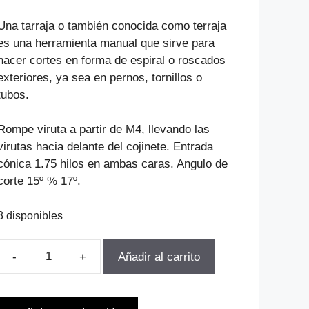
precio
precio
original
actual
Una tarraja o también conocida como terraja
era:
es:
es una herramienta manual que sirve para
$69.642.
$50.143.
hacer cortes en forma de espiral o roscados
exteriores, ya sea en pernos, tornillos o
tubos.
Rompe viruta a partir de M4, llevando las
virutas hacia delante del cojinete. Entrada
cónica 1.75 hilos en ambas caras. Angulo de
corte 15º % 17º.
3 disponibles
-
+
Añadir al carrito
TERRAJA
MANUAL
HSS