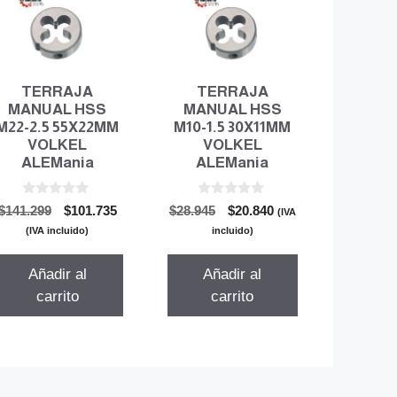
TERRAJA
TERRAJA
MANUAL HSS
MANUAL HSS
M22-2.5 55X22MM
M10-1.5 30X11MM
VOLKEL
VOLKEL
ALEMania
ALEMania
0
0
El
El
El
El
$
141.299
$
101.735
$
28.945
$
20.840
(IVA
d
d
precio
precio
precio
precio
e
e
(IVA incluido)
incluido)
5
5
original
actual
original
actual
era:
es:
era:
es:
Añadir al
Añadir al
$141.299.
$101.735.
$28.945.
$20.840.
carrito
carrito