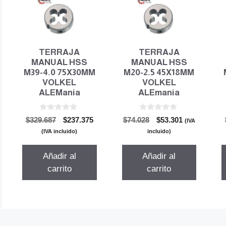
TERRAJA
TERRAJA
MANUAL HSS
MANUAL HSS
M39-4.0 75X30MM
M20-2.5 45X18MM
VOLKEL
VOLKEL
ALEMania
ALEmania
0
0
El
El
El
El
$
329.687
$
237.375
$
74.028
$
53.301
(IVA
d
d
precio
precio
precio
precio
e
e
(IVA incluido)
incluido)
5
5
original
actual
original
actual
era:
es:
era:
es:
Añadir al
Añadir al
$329.687.
$237.375.
$74.028.
$53.301.
carrito
carrito