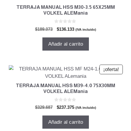
TERRAJA MANUAL HSS M30-3.5 65X25MM
VOLKEL ALEMania
0
El
El
$
189.073
$
136.133
(IVA incluido)
d
precio
precio
e
5
original
actual
Añadir al carrito
era:
es:
$189.073.
$136.133.
¡oferta!
TERRAJA MANUAL HSS M39-4.0 75X30MM
VOLKEL ALEMania
0
El
El
$
329.687
$
237.375
(IVA incluido)
d
precio
precio
e
5
original
actual
Añadir al carrito
era:
es: