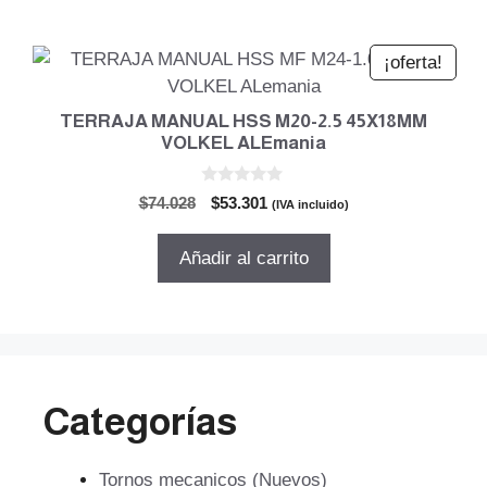
$329.687.
$237.375.
¡oferta!
TERRAJA MANUAL HSS M20-2.5 45X18MM
VOLKEL ALEmania
0
El
El
$
74.028
$
53.301
(IVA incluido)
d
precio
precio
e
5
original
actual
Añadir al carrito
era:
es:
$74.028.
$53.301.
Categorías
Tornos mecanicos (Nuevos)