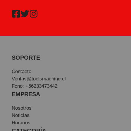
SOPORTE
Contacto
Ventas@toolsmachine.cl
Fono: +56233473442
EMPRESA
Nosotros
Noticias
Horarios
CATEGORÍA