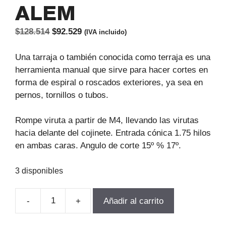
ALEM
El
El
$
128.514
$
92.529
(IVA incluido)
precio
precio
original
actual
Una tarraja o también conocida como terraja es una
era:
es:
herramienta manual que sirve para hacer cortes en
$128.514.
$92.529.
forma de espiral o roscados exteriores, ya sea en
pernos, tornillos o tubos.
Rompe viruta a partir de M4, llevando las virutas
hacia delante del cojinete. Entrada cónica 1.75 hilos
en ambas caras. Angulo de corte 15º % 17º.
3 disponibles
-
+
Añadir al carrito
TERRAJA
MANUAL