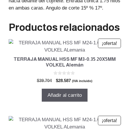
hacia delante del cojinete. Entrada cónica 1.75 hilos
en ambas caras. Angulo de corte 15º % 17º.
Productos relacionados
¡oferta!
TERRAJA MANUAL HSS MF M3-0.35 20X5MM
VOLKEL Alemán
0
El
El
$
39.704
$
28.587
(IVA incluido)
d
precio
precio
e
5
original
actual
Añadir al carrito
era:
es:
$39.704.
$28.587.
¡oferta!