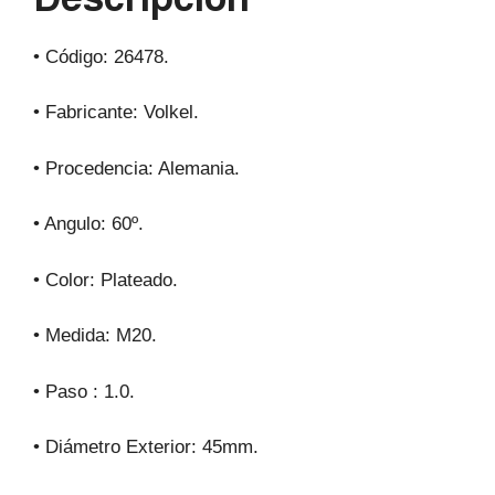
k
• Código: 26478.
• Fabricante: Volkel.
• Procedencia: Alemania.
• Angulo: 60º.
• Color: Plateado.
• Medida: M20.
• Paso : 1.0.
• Diámetro Exterior: 45mm.