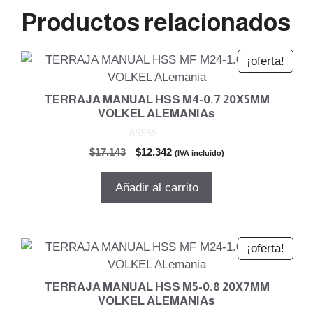
Productos relacionados
¡oferta!
TERRAJA MANUAL HSS M4-0.7 20X5MM
VOLKEL ALEMANIAs
0
El
El
$
17.143
$
12.342
(IVA incluido)
d
precio
precio
e
5
original
actual
Añadir al carrito
era:
es:
$17.143.
$12.342.
¡oferta!
TERRAJA MANUAL HSS M5-0.8 20X7MM
VOLKEL ALEMANIAs