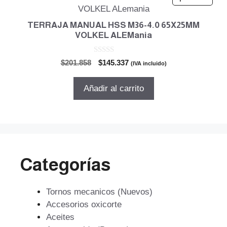
TERRAJA MANUAL HSS M36-4.0 65X25MM
VOLKEL ALEMania
0
El
El
$
201.858
$
145.337
(IVA incluido)
d
precio
precio
e
5
original
actual
Añadir al carrito
era:
es:
$201.858.
$145.337.
Categorías
Tornos mecanicos (Nuevos)
Accesorios oxicorte
Aceites