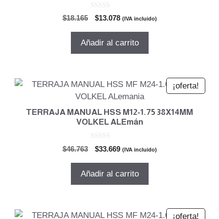
0
El
El
$
18.165
$
13.078
(IVA incluido)
d
precio
precio
e
5
original
actual
Añadir al carrito
era:
es:
$18.165.
$13.078.
¡oferta!
TERRAJA MANUAL HSS M12-1.75 38X14MM
VOLKEL ALEmán
0
El
El
$
46.763
$
33.669
(IVA incluido)
d
precio
precio
e
5
original
actual
Añadir al carrito
era:
es:
$46.763.
$33.669.
¡oferta!