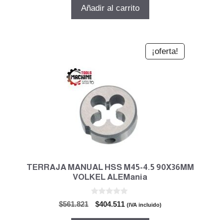
5
original
actual
Añadir al carrito
era:
es:
$189.073.
$136.133.
¡oferta!
TERRAJA MANUAL HSS M45-4.5 90X36MM
VOLKEL ALEMania
0
El
El
$
561.821
$
404.511
(IVA incluido)
d
precio
precio
e