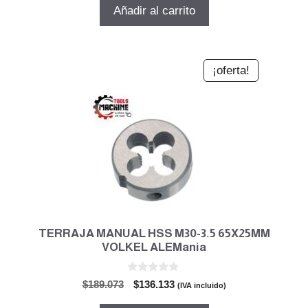
5
original
actual
Añadir al carrito
era:
es:
$39.704.
$28.587.
¡oferta!
TERRAJA MANUAL HSS M30-3.5 65X25MM
VOLKEL ALEMania
0
El
El
$
189.073
$
136.133
(IVA incluido)
d
precio
precio
e