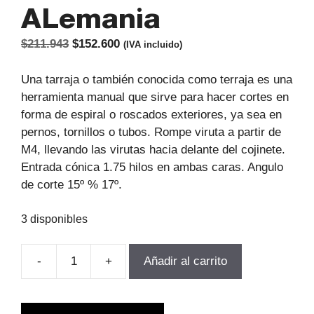
ALemania
El
El
$
211.943
$
152.600
(IVA incluido)
precio
precio
original
actual
Una tarraja o también conocida como terraja es una
era:
es:
herramienta manual que sirve para hacer cortes en
$211.943.
$152.600.
forma de espiral o roscados exteriores, ya sea en
pernos, tornillos o tubos. Rompe viruta a partir de
M4, llevando las virutas hacia delante del cojinete.
Entrada cónica 1.75 hilos en ambas caras. Angulo
de corte 15º % 17º.
3 disponibles
-
+
Añadir al carrito
TERRAJA
MANUAL
HSS