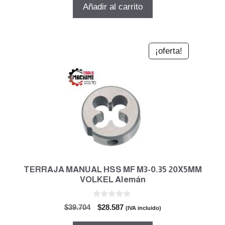
original
actual
Añadir al carrito
era:
es:
$28.945.
$20.840.
¡oferta!
TERRAJA MANUAL HSS MF M3-0.35 20X5MM
VOLKEL Alemán
0
El
El
$
39.704
$
28.587
(IVA incluido)
d
precio
precio
e