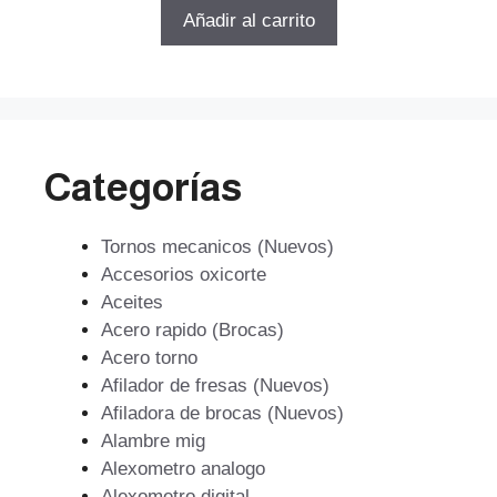
5
original
actual
Añadir al carrito
era:
es:
$561.821.
$404.511.
Categorías
Tornos mecanicos (Nuevos)
Accesorios oxicorte
Aceites
Acero rapido (Brocas)
Acero torno
Afilador de fresas (Nuevos)
Afiladora de brocas (Nuevos)
Alambre mig
Alexometro analogo
Alexometro digital