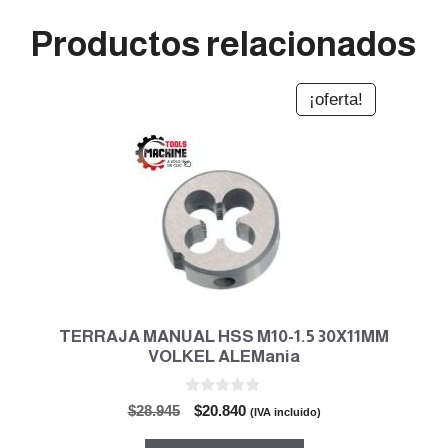
Productos relacionados
¡oferta!
TERRAJA MANUAL HSS M10-1.5 30X11MM
VOLKEL ALEMania
0
El
El
$
28.945
$
20.840
(IVA incluido)
d
precio
precio
e
5