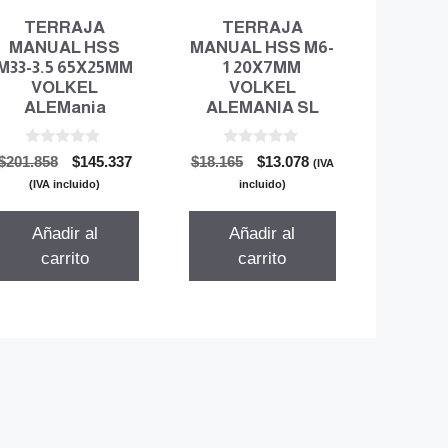
TERRAJA
TERRAJA
MANUAL HSS
MANUAL HSS M6-
M33-3.5 65X25MM
1 20X7MM
VOLKEL
VOLKEL
ALEMania
ALEMANIA SL
0
0
El
El
El
El
$
201.858
$
145.337
$
18.165
$
13.078
(IVA
d
d
precio
precio
precio
precio
e
e
(IVA incluido)
incluido)
5
5
original
actual
original
actual
era:
es:
era:
es:
Añadir al
Añadir al
$201.858.
$145.337.
$18.165.
$13.078.
carrito
carrito