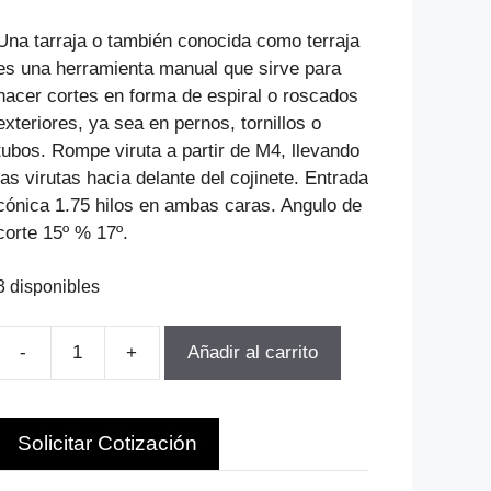
precio
precio
original
actual
Una tarraja o también conocida como terraja
era:
es:
es una herramienta manual que sirve para
$1.793.121.
$1.291.047.
hacer cortes en forma de espiral o roscados
exteriores, ya sea en pernos, tornillos o
tubos. Rompe viruta a partir de M4, llevando
las virutas hacia delante del cojinete. Entrada
cónica 1.75 hilos en ambas caras. Angulo de
corte 15º % 17º.
3 disponibles
-
+
Añadir al carrito
TERRAJA
MANUAL
HSS
Solicitar Cotización
MF
M70-