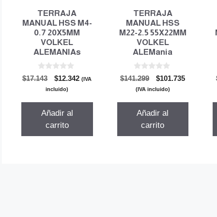
TERRAJA
TERRAJA
MANUAL HSS M4-
MANUAL HSS
0.7 20X5MM
M22-2.5 55X22MM
VOLKEL
VOLKEL
ALEMANIAs
ALEMania
0
0
El
El
El
El
$
17.143
$
12.342
$
141.299
$
101.735
(IVA
d
d
precio
precio
precio
precio
e
e
incluido)
(IVA incluido)
5
5
original
actual
original
actual
era:
es:
era:
es:
Añadir al
Añadir al
$17.143.
$12.342.
$141.299.
$101.735.
carrito
carrito