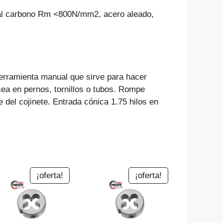
os al carbono Rm <800N/mm2, acero aleado,
erramienta manual que sirve para hacer
sea en pernos, tornillos o tubos. Rompe
te del cojinete. Entrada cónica 1.75 hilos en
¡oferta!
¡oferta!