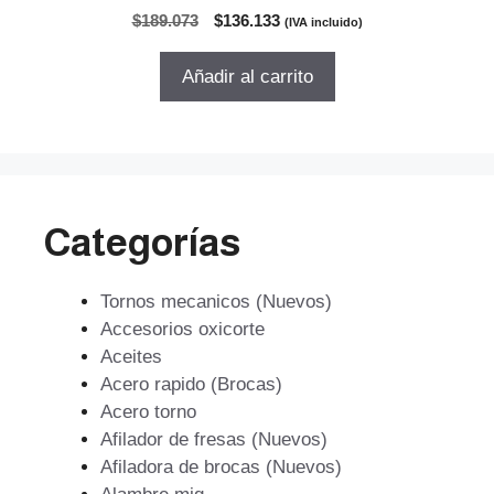
0
El
El
$
189.073
$
136.133
(IVA incluido)
d
precio
precio
e
5
original
actual
Añadir al carrito
era:
es:
$189.073.
$136.133.
Categorías
Tornos mecanicos (Nuevos)
Accesorios oxicorte
Aceites
Acero rapido (Brocas)
Acero torno
Afilador de fresas (Nuevos)
Afiladora de brocas (Nuevos)