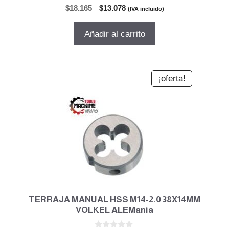
0
El
El
$
18.165
$
13.078
(IVA incluido)
d
precio
precio
e
5
original
actual
Añadir al carrito
era:
es:
$18.165.
$13.078.
¡oferta!
TERRAJA MANUAL HSS M14-2.0 38X14MM
VOLKEL ALEMania