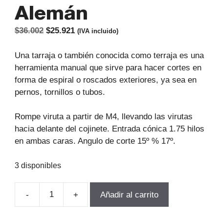
Alemán
El
El
$
36.002
$
25.921
(IVA incluido)
precio
precio
original
actual
Una tarraja o también conocida como terraja es una
era:
es:
herramienta manual que sirve para hacer cortes en
$36.002.
$25.921.
forma de espiral o roscados exteriores, ya sea en
pernos, tornillos o tubos.
Rompe viruta a partir de M4, llevando las virutas
hacia delante del cojinete. Entrada cónica 1.75 hilos
en ambas caras. Angulo de corte 15º % 17º.
3 disponibles
-
+
Añadir al carrito
TERRAJA
MANUAL