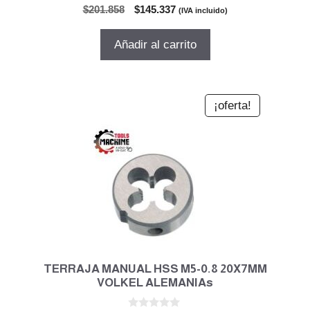
0
El
El
$
201.858
$
145.337
(IVA incluido)
d
precio
precio
e
5
original
actual
Añadir al carrito
era:
es:
$201.858.
$145.337.
¡oferta!
TERRAJA MANUAL HSS M5-0.8 20X7MM
VOLKEL ALEMANIAs