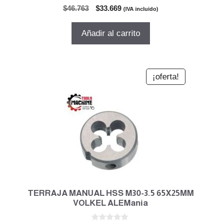
0
El
El
$
46.763
$
33.669
(IVA incluido)
d
precio
precio
e
5
original
actual
Añadir al carrito
era:
es:
$46.763.
$33.669.
¡oferta!
TERRAJA MANUAL HSS M30-3.5 65X25MM
VOLKEL ALEMania