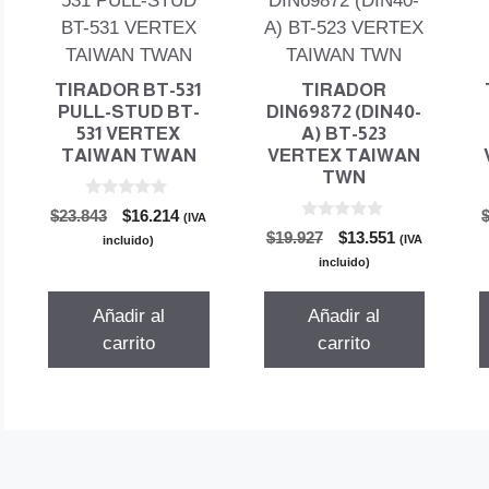
TIRADOR BT-531
TIRADOR
PULL-STUD BT-
DIN69872 (DIN40-
531 VERTEX
A) BT-523
TAIWAN TWAN
VERTEX TAIWAN
TWN
0
El
El
$
23.843
$
16.214
(IVA
d
0
El
El
precio
precio
$
19.927
$
13.551
e
(IVA
incluido)
d
5
precio
precio
original
actual
e
incluido)
5
original
actual
era:
es:
era:
es:
$23.843.
$16.214.
Añadir al
Añadir al
$19.927.
$13.551.
carrito
carrito