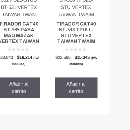
TIRADOR CAT40
TIRADOR CAT40
BT-535 PARA
BT-538 TPULL-
MAQ MAZAK
STU VERTEX
VERTEX TAIWAN
TAIWAN TWAIM
0
0
El
El
El
El
$
23.843
$
16.214
$
22.565
$
15.345
(IVA
(IVA
d
d
precio
precio
precio
precio
e
e
incluido)
incluido)
5
5
original
actual
original
actual
era:
es:
era:
es:
$23.843.
$16.214.
$22.565.
$15.345.
Añadir al
Añadir al
carrito
carrito