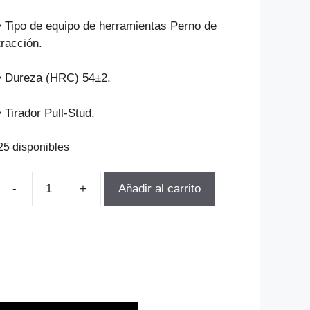
precio
precio
original
actual
• Tipo de equipo de herramientas Perno de
era:
es:
tracción.
$19.043.
$12.950.
• Dureza (HRC) 54±2.
• Tirador Pull-Stud.
25 disponibles
-
+
Añadir al carrito
TIRADOR
BT-
40x45º
PULL-
STUD
BT-
516