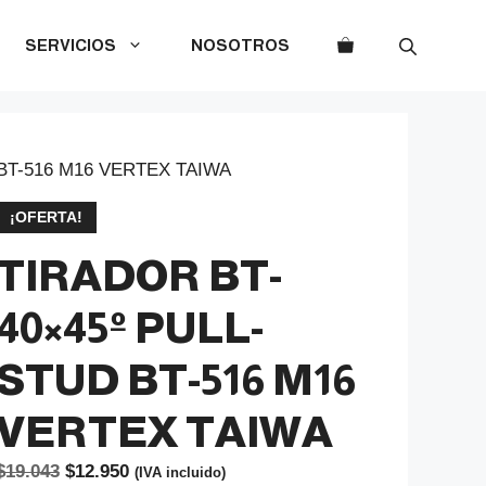
SERVICIOS
NOSOTROS
BT-516 M16 VERTEX TAIWA
¡OFERTA!
TIRADOR BT-
40×45º PULL-
STUD BT-516 M16
VERTEX TAIWA
El
El
$
19.043
$
12.950
(IVA incluido)