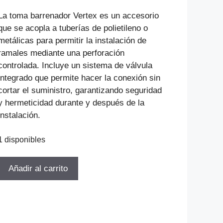
precio
precio
original
actual
La toma barrenador Vertex es un accesorio
era:
es:
que se acopla a tuberías de polietileno o
$93.537.
$67.346.
metálicas para permitir la instalación de
ramales mediante una perforación
controlada. Incluye un sistema de válvula
integrado que permite hacer la conexión sin
cortar el suministro, garantizando seguridad
y hermeticidad durante y después de la
instalación.
1 disponibles
TOMA
Añadir al carrito
BARRENADOR
NT-
30
VERTEX