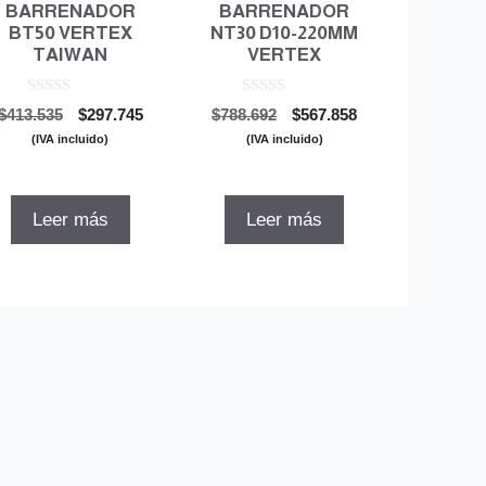
BARRENADOR
BARRENADOR
BT50 VERTEX
NT30 D10-220MM
TAIWAN
VERTEX
0
0
El
El
El
El
$
413.535
$
297.745
$
788.692
$
567.858
d
d
precio
precio
precio
precio
e
e
(IVA incluido)
(IVA incluido)
5
5
original
actual
original
actual
era:
es:
era:
es:
$413.535.
$297.745.
$788.692.
$567.858.
Leer más
Leer más