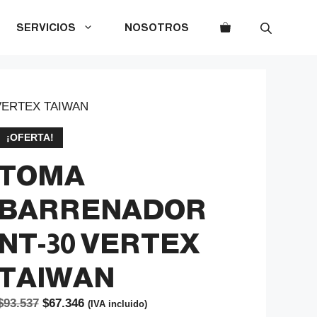
SERVICIOS
NOSOTROS
VERTEX TAIWAN
¡OFERTA!
TOMA
BARRENADOR
NT-30 VERTEX
TAIWAN
El
El
$
93.537
$
67.346
(IVA incluido)