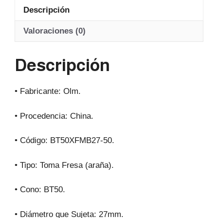
at
c
e
ail
Descripción
s
e
gr
A
b
a
Valoraciones (0)
p
o
m
Descripción
p
o
k
• Fabricante: Olm.
• Procedencia: China.
• Código: BT50XFMB27-50.
• Tipo: Toma Fresa (araña).
• Cono: BT50.
• Diámetro que Sujeta: 27mm.