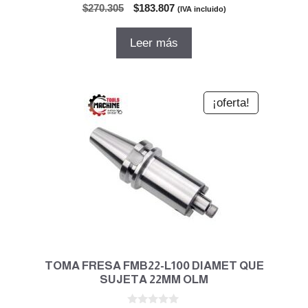
0
El
El
$
270.305
$
183.807
(IVA incluido)
d
precio
precio
e
5
original
actual
Leer más
era:
es:
$270.305.
$183.807.
¡oferta!
TOMA FRESA FMB22-L100 DIAMET QUE
SUJETA 22MM OLM