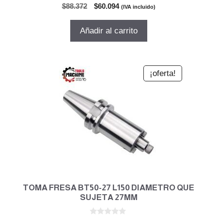
0
El
El
$
88.372
$
60.094
(IVA incluido)
d
precio
precio
e
5
original
actual
Añadir al carrito
era:
es:
$88.372.
$60.094.
¡oferta!
TOMA FRESA BT50-27 L150 DIAMETRO QUE
SUJETA 27MM