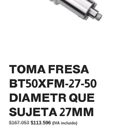
TOMA FRESA
BT50XFM-27-50
DIAMETR QUE
SUJETA 27MM
El
El
$
167.053
$
113.596
(IVA incluido)
precio
precio