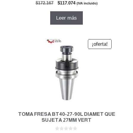
0
El
El
$
172.167
$
117.074
(IVA incluido)
d
precio
precio
e
5
original
actual
Leer más
era:
es:
$172.167.
$117.074.
¡oferta!
TOMA FRESA BT40-27-90L DIAMET QUE
SUJETA 27MM VERT