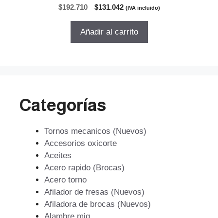
0
El
El
$
192.710
$
131.042
(IVA incluido)
d
precio
precio
e
5
original
actual
Añadir al carrito
era:
es:
$192.710.
$131.042.
Categorías
Tornos mecanicos (Nuevos)
Accesorios oxicorte
Aceites
Acero rapido (Brocas)
Acero torno
Afilador de fresas (Nuevos)
Afiladora de brocas (Nuevos)
Alambre mig