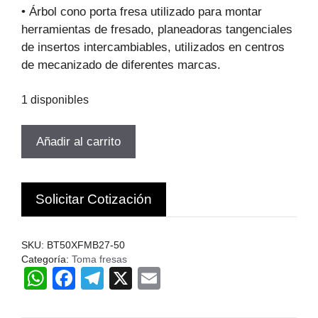
original
actual
• Árbol cono porta fresa utilizado para montar
era:
es:
herramientas de fresado, planeadoras tangenciales
$167.053.
$113.596.
de insertos intercambiables, utilizados en centros
de mecanizado de diferentes marcas.
1 disponibles
TOMA
Añadir al carrito
FRESA
BT50XFM-
27-
Solicitar Cotización
50
DIAMETR
QUE
SKU:
BT50XFMB27-50
SUJETA
Categoría:
Toma fresas
W
F
T
X
E
27MM
cantidad
h
a
el
m