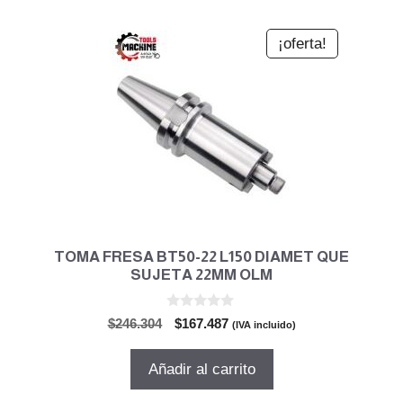
¡oferta!
TOMA FRESA BT50-22 L150 DIAMET QUE
SUJETA 22MM OLM
0
El
El
$
246.304
$
167.487
(IVA incluido)
d
precio
precio
e
5
original
actual
Añadir al carrito
era:
es:
$246.304.
$167.487.