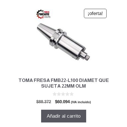
¡oferta!
TOMA FRESA FMB22-L100 DIAMET QUE
SUJETA 22MM OLM
0
El
El
$
88.372
$
60.094
(IVA incluido)
d
precio
precio
e
5
original
actual
Añadir al carrito
era:
es:
$88.372.
$60.094.