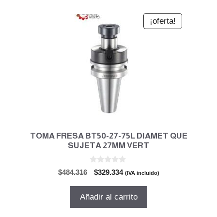
¡oferta!
TOMA FRESA BT50-27-75L DIAMET QUE
SUJETA 27MM VERT
0
El
El
$
484.316
$
329.334
(IVA incluido)
d
precio
precio
e
5
original
actual
Añadir al carrito
era:
es:
$484.316.
$329.334.