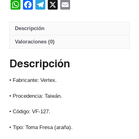
W
F
T
X
E
h
a
el
m
at
c
e
ail
Descripción
s
e
gr
A
b
a
Valoraciones (0)
p
o
m
Descripción
p
o
k
• Fabricante: Vertex.
• Procedencia: Taiwán.
• Código: VF-127.
• Tipo: Toma Fresa (araña).