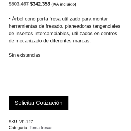
El
El
$
503.467
$
342.358
(IVA incluido)
precio
precio
original
actual
• Árbol cono porta fresa utilizado para montar
era:
es:
herramientas de fresado, planeadoras tangenciales
$503.467.
$342.358.
de insertos intercambiables, utilizados en centros
de mecanizado de diferentes marcas.
Sin existencias
Solicitar Cotización
SKU:
VF-127
Categoría:
Toma fresas