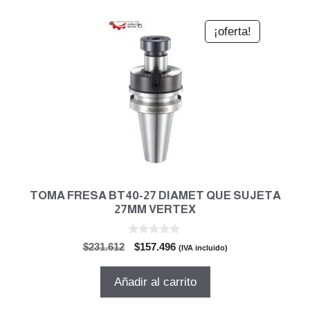
¡oferta!
TOMA FRESA BT40-27 DIAMET QUE SUJETA
27MM VERTEX
0
El
El
$
231.612
$
157.496
(IVA incluido)
d
precio
precio
e
5
original
actual
Añadir al carrito
era:
es:
$231.612.
$157.496.