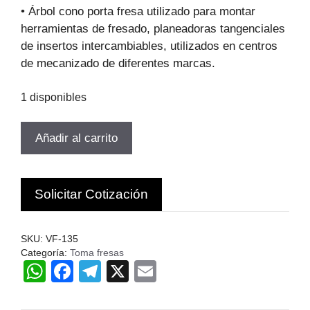
original
actual
• Árbol cono porta fresa utilizado para montar
era:
es:
herramientas de fresado, planeadoras tangenciales
$114.759.
$78.037.
de insertos intercambiables, utilizados en centros
de mecanizado de diferentes marcas.
1 disponibles
TOMA
Añadir al carrito
FRESA
R8-
27
Solicitar Cotización
DIAMETRO
QUE
SUJETA
SKU:
VF-135
27MM
Categoría:
Toma fresas
W
F
T
X
E
VERTEX
cantidad
h
a
el
m