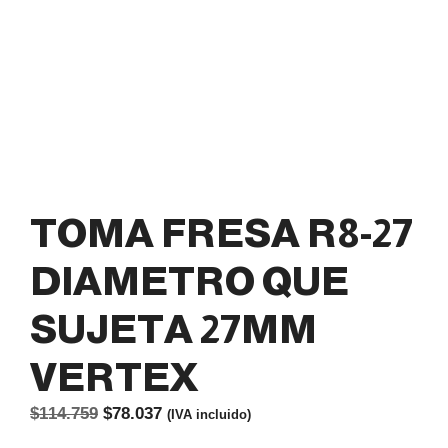
TOMA FRESA R8-27
DIAMETRO QUE
SUJETA 27MM
VERTEX
El
El
$
114.759
$
78.037
(IVA incluido)
precio
precio