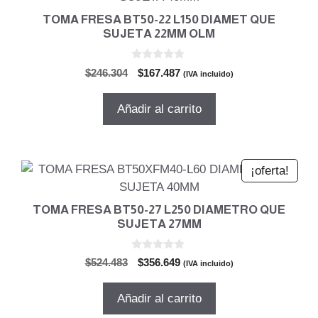
TOMA FRESA BT50-22 L150 DIAMET QUE
SUJETA 22MM OLM
0
El
El
$
246.304
$
167.487
(IVA incluido)
d
precio
precio
e
5
original
actual
Añadir al carrito
era:
es:
$246.304.
$167.487.
¡oferta!
TOMA FRESA BT50-27 L250 DIAMETRO QUE
SUJETA 27MM
0
El
El
$
524.483
$
356.649
(IVA incluido)
d
precio
precio
e
5
original
actual
Añadir al carrito
era:
es: