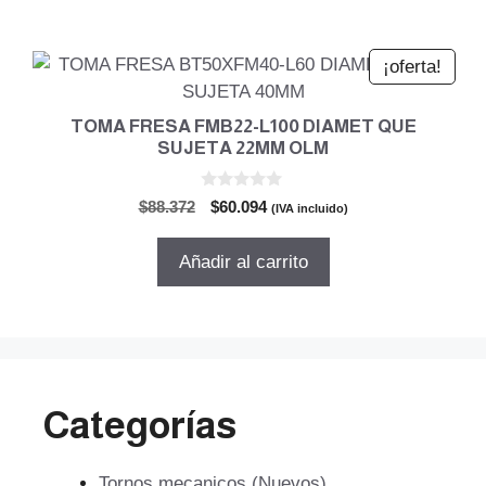
$231.612.
$157.496.
¡oferta!
TOMA FRESA FMB22-L100 DIAMET QUE
SUJETA 22MM OLM
0
El
El
$
88.372
$
60.094
(IVA incluido)
d
precio
precio
e
5
original
actual
Añadir al carrito
era:
es:
$88.372.
$60.094.
Categorías
Tornos mecanicos (Nuevos)