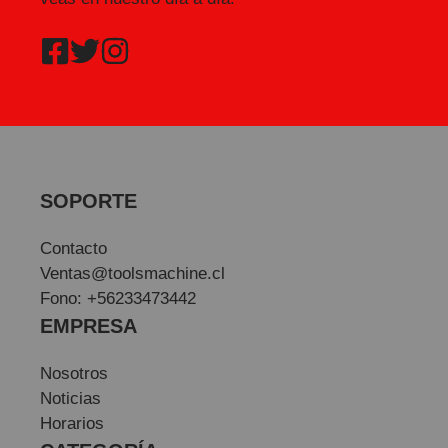
SOPORTE
Contacto
Ventas@toolsmachine.cl
Fono: +56233473442
EMPRESA
Nosotros
Noticias
Horarios