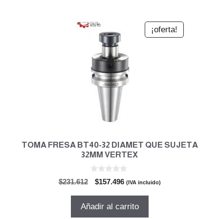
$524.483.
$356.649.
¡oferta!
TOMA FRESA BT40-32 DIAMET QUE SUJETA
32MM VERTEX
0
El
El
$
231.612
$
157.496
(IVA incluido)
d
precio
precio
e
5
original
actual
Añadir al carrito
era:
es: