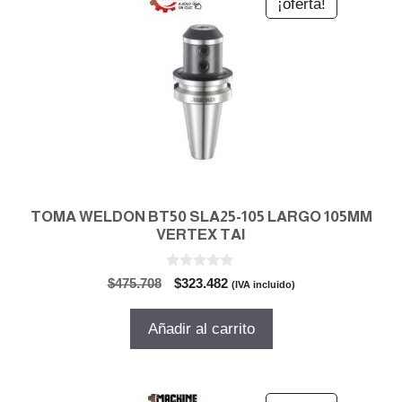
¡oferta!
TOMA WELDON BT50 SLA25-105 LARGO 105MM
VERTEX TAI
0
El
El
$
475.708
$
323.482
(IVA incluido)
d
precio
precio
e
5
original
actual
Añadir al carrito
era:
es:
$475.708.
$323.482.