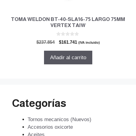
TOMA WELDON BT-40-SLA16-75 LARGO 75MM
VERTEX TAIW
0
El
El
$
237.854
$
161.741
(IVA incluido)
d
precio
precio
e
5
original
actual
Añadir al carrito
era:
es:
$237.854.
$161.741.
Categorías
Tornos mecanicos (Nuevos)
Accesorios oxicorte
Aceites