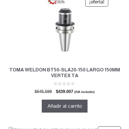
¡oferta!
TOMA WELDON BT50-SLA20-150 LARGO 150MM
VERTEX TA
0
El
El
$
645.599
$
439.007
(IVA incluido)
d
precio
precio
e
5
original
actual
Añadir al carrito
era:
es:
$645.599.
$439.007.