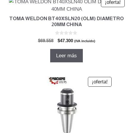
¡oferta!
TOMA WELDON BT40XSLN20 (OLM) DIAMETRO
20MM CHINA
0
El
El
$
69.558
$
47.300
(IVA incluido)
d
precio
precio
e
5
original
actual
Leer más
era:
es:
$69.558.
$47.300.
¡oferta!