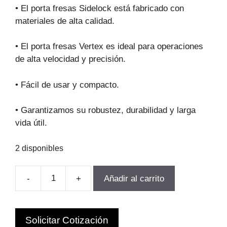
original
actual
• El porta fresas Sidelock está fabricado con
era:
es:
materiales de alta calidad.
$223.326.
$151.862.
• El porta fresas Vertex es ideal para operaciones
de alta velocidad y precisión.
• Fácil de usar y compacto.
• Garantizamos su robustez, durabilidad y larga
vida útil.
2 disponibles
-
+
Añadir al carrito
TOMA
WELDON
BT50-
Solicitar Cotización
SLN32-