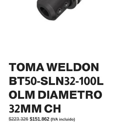
TOMA WELDON
BT50-SLN32-100L
OLM DIAMETRO
32MM CH
El
El
$
223.326
$
151.862
(IVA incluido)
precio
precio