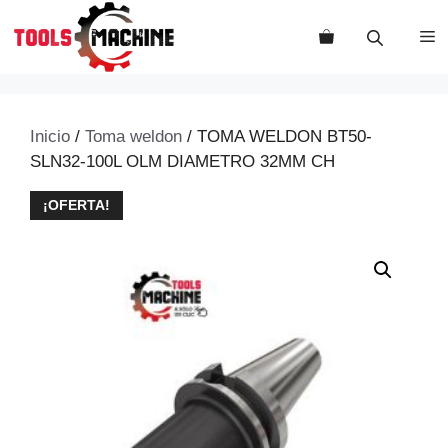
Saltar
al
M
contenido
Inicio
/
Toma weldon
/ TOMA WELDON BT50-
SLN32-100L OLM DIAMETRO 32MM CH
¡OFERTA!