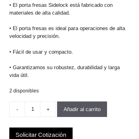
original
actual
• El porta fresas Sidelock está fabricado con
era:
es:
materiales de alta calidad.
$601.505.
$409.024.
• El porta fresas es ideal para operaciones de alta
velocidad y precisión.
• Fácil de usar y compacto.
• Garantizamos su robustez, durabilidad y larga
vida útil.
2 disponibles
-
+
Añadir al carrito
TOMA
WELDON
MT4X25-
Solicitar Cotización
OLM