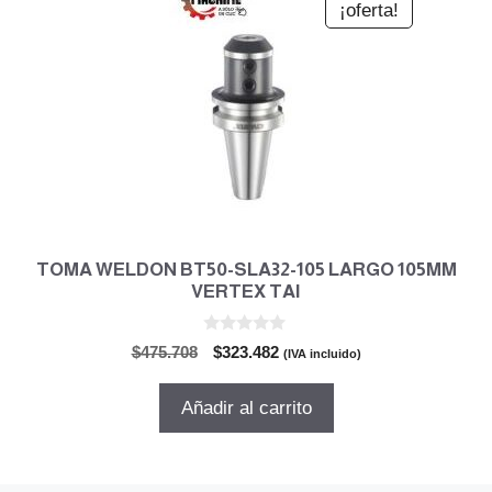
¡oferta!
TOMA WELDON BT50-SLA32-105 LARGO 105MM
VERTEX TAI
0
El
El
$
475.708
$
323.482
(IVA incluido)
d
precio
precio
e
5
original
actual
Añadir al carrito
era:
es:
$475.708.
$323.482.