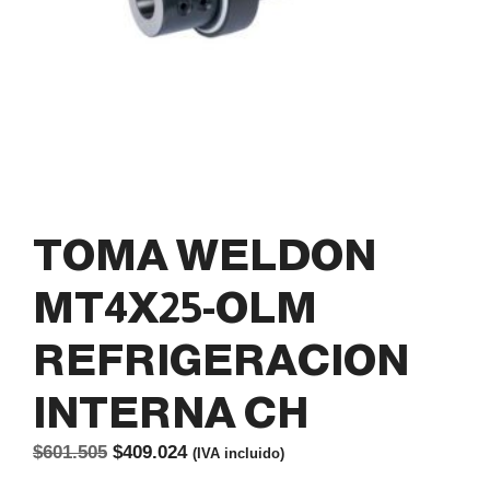
TOMA WELDON
MT4X25-OLM
REFRIGERACION
INTERNA CH
El
El
$
601.505
$
409.024
(IVA incluido)
precio
precio