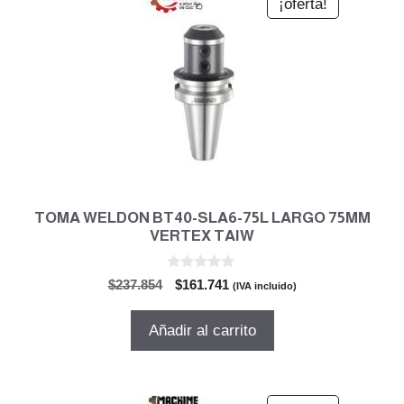
¡oferta!
TOMA WELDON BT40-SLA6-75L LARGO 75MM
VERTEX TAIW
0
El
El
$
237.854
$
161.741
(IVA incluido)
d
precio
precio
e
5
original
actual
Añadir al carrito
era:
es:
$237.854.
$161.741.