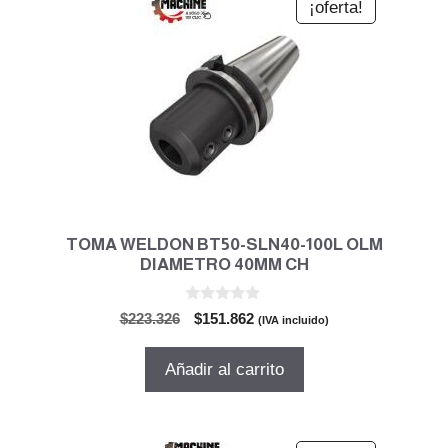
¡oferta!
TOMA WELDON BT50-SLN40-100L OLM
DIAMETRO 40MM CH
0
El
El
$
223.326
$
151.862
(IVA incluido)
d
precio
precio
e
5
original
actual
Añadir al carrito
era:
es:
$223.326.
$151.862.