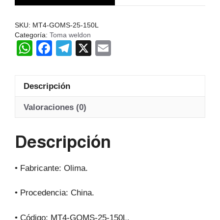
REFRIGERACION
INTERNA
SKU:
MT4-GOMS-25-150L
CH
Categoría:
Toma weldon
W
F
T
X
E
cantidad
h
a
el
m
at
c
e
ail
Descripción
s
e
gr
A
b
a
Valoraciones (0)
p
o
m
Descripción
p
o
k
• Fabricante: Olima.
• Procedencia: China.
• Código: MT4-GOMS-25-150L.