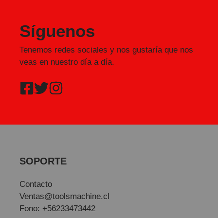
Síguenos
Tenemos redes sociales y nos gustaría que nos
veas en nuestro día a día.
SOPORTE
Contacto
Ventas@toolsmachine.cl
Fono: +56233473442