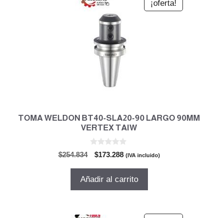
¡oferta!
TOMA WELDON BT40-SLA20-90 LARGO 90MM
VERTEX TAIW
0
El
El
$
254.834
$
173.288
(IVA incluido)
d
precio
precio
e
5
original
actual
Añadir al carrito
era:
es:
$254.834.
$173.288.