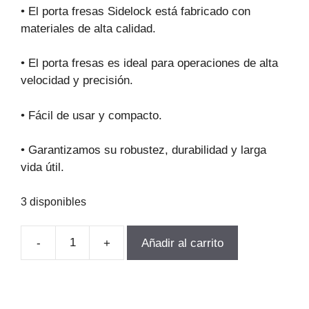
original
actual
• El porta fresas Sidelock está fabricado con
era:
es:
materiales de alta calidad.
$91.213.
$62.025.
• El porta fresas es ideal para operaciones de alta
velocidad y precisión.
• Fácil de usar y compacto.
• Garantizamos su robustez, durabilidad y larga
vida útil.
3 disponibles
-
+
Añadir al carrito
TOMA
WELDON
NT40XSLN20
OLIM