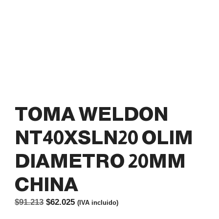
TOMA WELDON
NT40XSLN20 OLIM
DIAMETRO 20MM
CHINA
El
El
$
91.213
$
62.025
(IVA incluido)
precio
precio