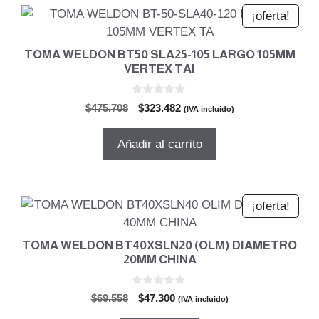
¡oferta!
TOMA WELDON BT50 SLA25-105 LARGO 105MM
VERTEX TAI
0
El
El
$
475.708
$
323.482
(IVA incluido)
d
precio
precio
e
5
original
actual
Añadir al carrito
era:
es:
$475.708.
$323.482.
¡oferta!
TOMA WELDON BT40XSLN20 (OLM) DIAMETRO
20MM CHINA
0
El
El
$
69.558
$
47.300
(IVA incluido)
d
precio
precio
e