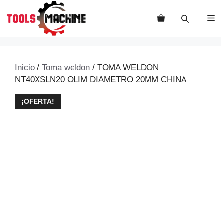
Saltar
al
M
contenido
Inicio
/
Toma weldon
/ TOMA WELDON
NT40XSLN20 OLIM DIAMETRO 20MM CHINA
¡OFERTA!