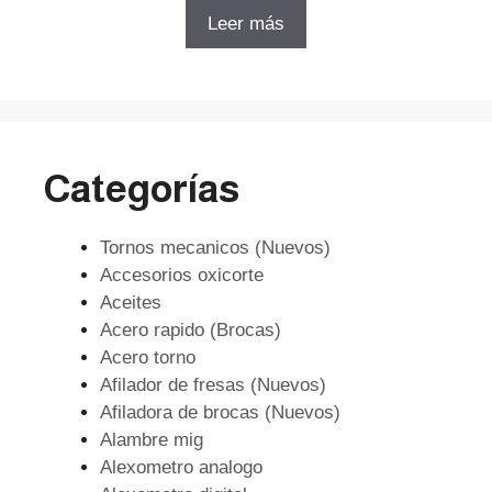
5
original
actual
Leer más
era:
es:
$69.558.
$47.300.
Categorías
Tornos mecanicos (Nuevos)
Accesorios oxicorte
Aceites
Acero rapido (Brocas)
Acero torno
Afilador de fresas (Nuevos)
Afiladora de brocas (Nuevos)
Alambre mig
Alexometro analogo