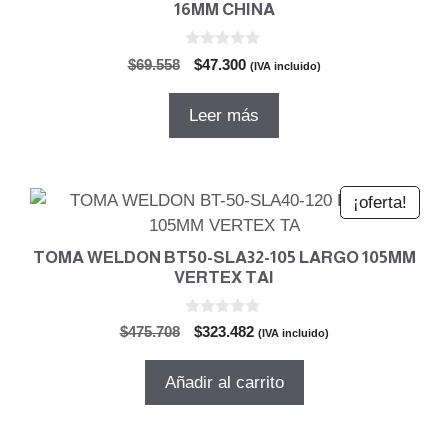
16MM CHINA
0
El
El
$
69.558
$
47.300
(IVA incluido)
d
precio
precio
e
5
original
actual
Leer más
era:
es:
$69.558.
$47.300.
¡oferta!
TOMA WELDON BT50-SLA32-105 LARGO 105MM
VERTEX TAI
0
El
El
$
475.708
$
323.482
(IVA incluido)
d
precio
precio
e
5
original
actual
Añadir al carrito
era:
es:
$475.708.
$323.482.