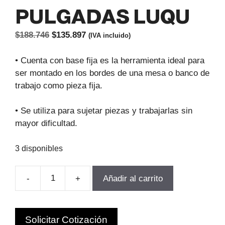
PULGADAS LUQU
El
El
$
188.746
$
135.897
(IVA incluido)
precio
precio
original
actual
• Cuenta con base fija es la herramienta ideal para
era:
es:
ser montado en los bordes de una mesa o banco de
$188.746.
$135.897.
trabajo como pieza fija.
• Se utiliza para sujetar piezas y trabajarlas sin
mayor dificultad.
3 disponibles
-
+
Añadir al carrito
TORNILLO
MECANICO
BASE
Solicitar Cotización
FIJA