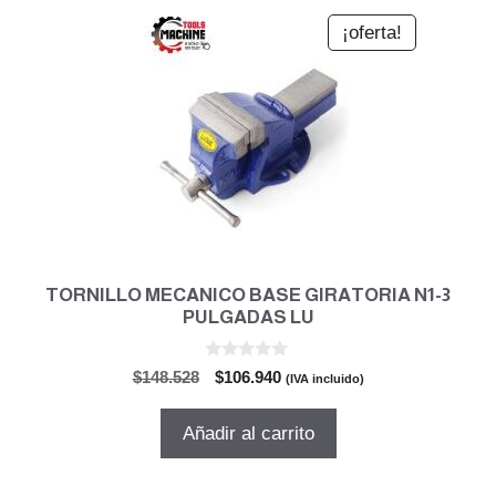
¡oferta!
TORNILLO MECANICO BASE GIRATORIA N1-3
PULGADAS LU
0
El
El
$
148.528
$
106.940
(IVA incluido)
d
precio
precio
e
5
original
actual
Añadir al carrito
era:
es:
$148.528.
$106.940.