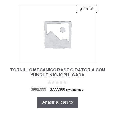
¡oferta!
TORNILLO MECANICO BASE GIRATORIA CON
YUNQUE N10-10 PULGADA
0
El
El
$
962.999
$
777.360
(IVA incluido)
d
precio
precio
e
5
original
actual
Añadir al carrito
era:
es:
$962.999.
$777.360.