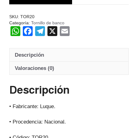
N2-
3
SKU:
TOR20
1/2
Categoría:
Tornillo de banco
W
F
T
X
E
PULGADAS
LUQU
h
a
el
m
cantidad
at
c
e
ail
Descripción
s
e
gr
A
b
a
Valoraciones (0)
p
o
m
Descripción
p
o
k
• Fabricante: Luque.
• Procedencia: Nacional.
• Código: TOR20.