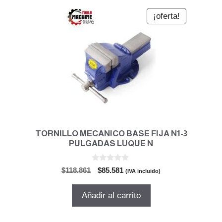
¡oferta!
TORNILLO MECANICO BASE FIJA N1-3
PULGADAS LUQUE N
0
El
El
$
118.861
$
85.581
(IVA incluido)
d
precio
precio
e
5
original
actual
Añadir al carrito
era:
es:
$118.861.
$85.581.