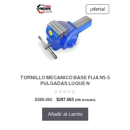
¡oferta!
TORNILLO MECANICO BASE FIJA N5-5
PULGADAS LUQUE N
0
El
El
$
399.392
$
287.563
(IVA incluido)
d
precio
precio
e
5
original
actual
Añadir al carrito
era:
es:
$399.392.
$287.563.