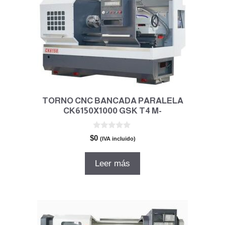
TORNO CNC BANCADA PARALELA
CK6150X1000 GSK T4 M-
0
$
0
(IVA incluido)
d
e
5
Leer más