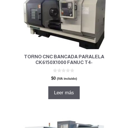
TORNO CNC BANCADA PARALELA
CK6150X1000 FANUC T4-
0
$
0
(IVA incluido)
d
e
5
Leer más