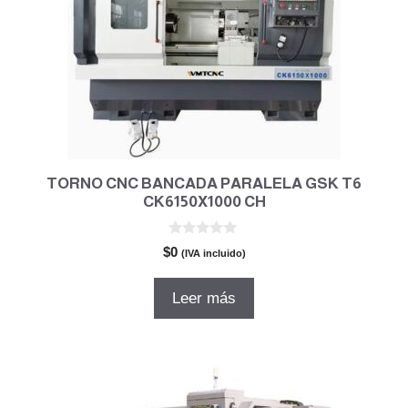
TORNO CNC BANCADA PARALELA GSK T6
CK6150X1000 CH
0
$
0
(IVA incluido)
d
e
5
Leer más