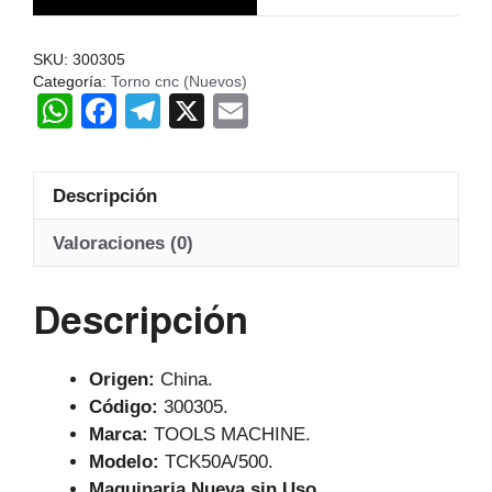
TCK50A-
500
SKU:
300305
FANUC
Categoría:
Torno cnc (Nuevos)
W
F
T
X
E
T12-.
cantidad
h
a
el
m
at
c
e
ail
Descripción
s
e
gr
A
b
a
Valoraciones (0)
p
o
m
Descripción
p
o
k
Origen:
China.
Código:
300305.
Marca:
TOOLS MACHINE.
Modelo:
TCK50A/500.
Maquinaria Nueva sin Uso.