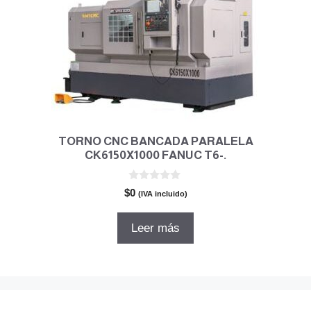
TORNO CNC BANCADA PARALELA
CK6150X1000 FANUC T6-.
0
$
0
(IVA incluido)
d
e
5
Leer más