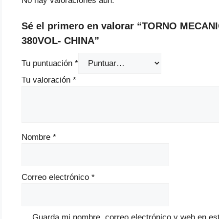
No hay valoraciones aún.
Sé el primero en valorar “TORNO MECA
380VOL- CHINA”
Tu puntuación
*
Tu valoración
*
Nombre
*
Correo electrónico
*
Guarda mi nombre, correo electrónico y web en es