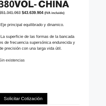
380VOL- CHINA
El
El
$
51.341.063
$
43.639.904
(IVA incluido)
precio
precio
original
actual
-Eje principal equilibrado y dinamico.
era:
es:
$51.341.063.
$43.639.904.
-La superficie de las formas de la bancada
es de frecuencia supersónica endurecida y
de precisión con una larga vida útil.
Sin existencias
Solicitar Cotización