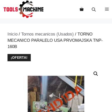
Saltar
al
M
contenido
Inicio
/
Tornos mecanicos (Usados)
/ TORNO
MECANICO PARALELO USA PRVOMAJSKA TNP-
160B
¡OFERTA!