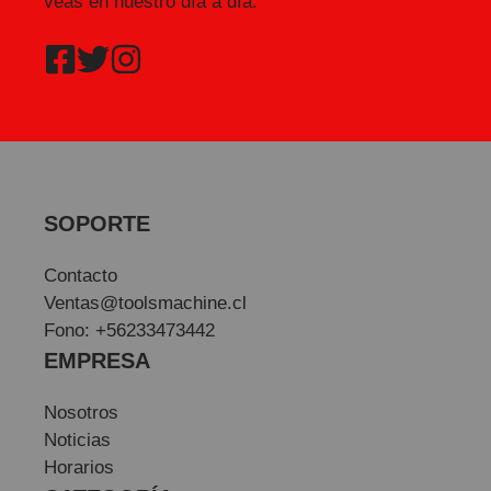
veas en nuestro día a día.
SOPORTE
Contacto
Ventas@toolsmachine.cl
Fono: +56233473442
EMPRESA
Nosotros
Noticias
Horarios