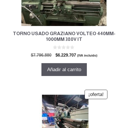
TORNO USADO GRAZIANO VOLTEO 440MM-
1000MM 380V IT
0
El
El
$
7.796.880
$
6.229.707
(IVA incluido)
d
precio
precio
e
5
original
actual
Añadir al carrito
era:
es:
$7.796.880.
$6.229.707.
¡oferta!