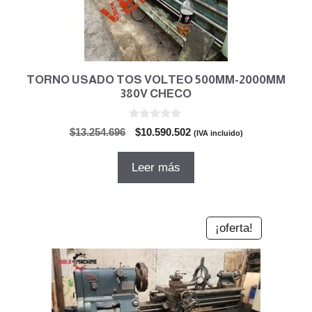
TORNO USADO TOS VOLTEO 500MM-2000MM
380V CHECO
0
El
El
$
13.254.696
$
10.590.502
(IVA incluido)
d
precio
precio
e
5
original
actual
Leer más
era:
es:
$13.254.696.
$10.590.502.
¡oferta!