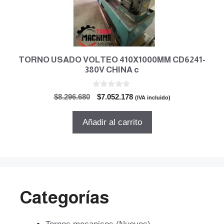
TORNO USADO VOLTEO 410X1000MM CD6241-
380V CHINA c
0
El
El
$
8.296.680
$
7.052.178
(IVA incluido)
d
precio
precio
e
5
original
actual
Añadir al carrito
era:
es:
$8.296.680.
$7.052.178.
Categorías