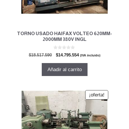
TORNO USADO HAIFAX VOLTEO 620MM-
2000MM 380V INGL
0
El
El
$
18.517.590
$
14.795.554
(IVA incluido)
d
precio
precio
e
5
original
actual
Añadir al carrito
era:
es:
$18.517.590.
$14.795.554.
¡oferta!