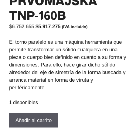
PRVOMAJSKA
TNP-160B
El
El
$
6.752.655
$
5.917.275
(IVA incluido)
precio
precio
original
actual
El torno paralelo es una máquina herramienta que
era:
es:
permite transformar un sólido cualquiera en una
$6.752.655.
$5.917.275.
pieza o cuerpo bien definido en cuanto a su forma y
dimensiones. Para ello, hace girar dicho sólido
alrededor del eje de simetría de la forma buscada y
arranca material en forma de viruta y
periféricamente
1 disponibles
TORNO
Añadir al carrito
MECANICO
PARALELO