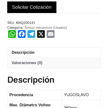
USA
Solicitar Cotización
PRVOMAJSKA
TNP-
160B
SKU:
MAQ200141
cantidad
Categoría:
Tornos mecanicos (Usados)
W
F
T
X
E
h
a
el
m
at
c
e
ail
Descripción
s
e
gr
A
b
a
Valoraciones (0)
p
o
m
Descripción
p
o
k
Procedencia
YUGOSLAVO
Max. Diámetro Volteo
360mm