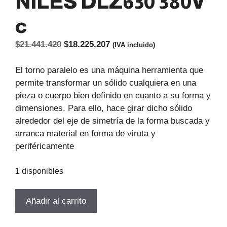
NILES DLZ630 380V
c
El
El
$
21.441.420
$
18.225.207
(IVA incluido)
precio
precio
original
actual
El torno paralelo es una máquina herramienta que
era:
es:
permite transformar un sólido cualquiera en una
$21.441.420.
$18.225.207.
pieza o cuerpo bien definido en cuanto a su forma y
dimensiones. Para ello, hace girar dicho sólido
alrededor del eje de simetría de la forma buscada y
arranca material en forma de viruta y
periféricamente
1 disponibles
TORNO
Añadir al carrito
MECANICO
PARALELO