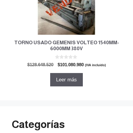
TORNO USADO GEMENIS VOLTEO 1540MM-
6000MM 380V
0
El
El
$
128.648.520
$
101.080.980
(IVA incluido)
d
precio
precio
e
5
original
actual
Leer más
era:
es:
$128.648.520.
$101.080.980.
Categorías