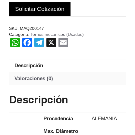
USADO
Solicitar Cotización
NILES
DLZ630
380V
SKU:
MAQ200147
c
Categoría:
Tornos mecanicos (Usados)
W
F
T
X
E
cantidad
h
a
el
m
at
c
e
ail
Descripción
s
e
gr
A
b
a
Valoraciones (0)
p
o
m
Descripción
p
o
k
Procedencia
ALEMANIA
Max. Diámetro