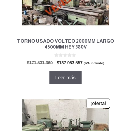
TORNO USADO VOLTEO 2000MM LARGO
4500MM HEY 380V
0
El
El
$
171.531.360
$
137.053.557
(IVA incluido)
d
precio
precio
e
5
original
actual
Leer más
era:
es:
$171.531.360.
$137.053.557.
¡oferta!