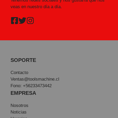
Tenemos redes sociales y nos gustaría que nos
veas en nuestro día a día.
SOPORTE
Contacto
Ventas@toolsmachine.cl
Fono: +56233473442
EMPRESA
Nosotros
Noticias