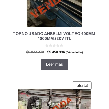
TORNO USADO ANSELMI VOLTEO 400MM-
1000MM 380V ITL
0
El
El
$
6.822.270
$
5.450.994
(IVA incluido)
d
precio
precio
e
5
original
actual
Leer más
era:
es:
$6.822.270.
$5.450.994.
¡oferta!