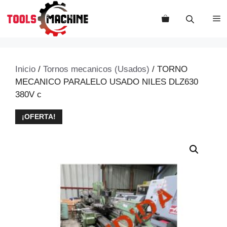
Saltar
al
M
contenido
Inicio
/
Tornos mecanicos (Usados)
/ TORNO
MECANICO PARALELO USADO NILES DLZ630
380V c
¡OFERTA!