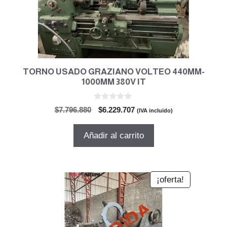
TORNO USADO GRAZIANO VOLTEO 440MM-
1000MM 380V IT
0
El
El
$
7.796.880
$
6.229.707
(IVA incluido)
d
precio
precio
e
5
original
actual
Añadir al carrito
era:
es:
$7.796.880.
$6.229.707.
¡oferta!