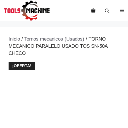
Saltar
al
M
contenido
Inicio
/
Tornos mecanicos (Usados)
/ TORNO
MECANICO PARALELO USADO TOS SN-50A
CHECO
¡OFERTA!