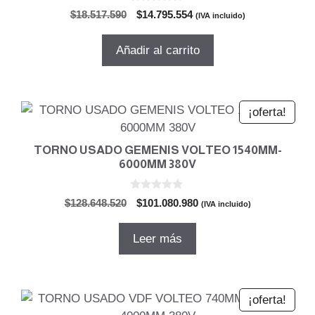
0
El
El
$
18.517.590
$
14.795.554
(IVA incluido)
d
precio
precio
e
5
original
actual
Añadir al carrito
era:
es:
$18.517.590.
$14.795.554.
¡oferta!
TORNO USADO GEMENIS VOLTEO 1540MM-
6000MM 380V
0
El
El
$
128.648.520
$
101.080.980
(IVA incluido)
d
precio
precio
e
5
original
actual
Leer más
era:
es:
$128.648.520.
$101.080.980.
¡oferta!