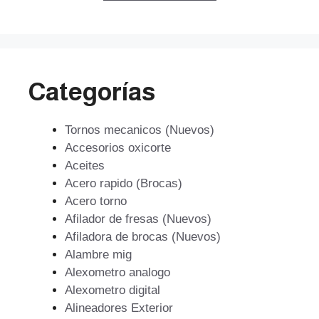
$145.801.656.
$134.774.640.
Categorías
Tornos mecanicos (Nuevos)
Accesorios oxicorte
Aceites
Acero rapido (Brocas)
Acero torno
Afilador de fresas (Nuevos)
Afiladora de brocas (Nuevos)
Alambre mig
Alexometro analogo
Alexometro digital
Alineadores Exterior