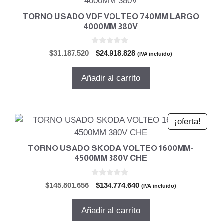
TORNO USADO VDF VOLTEO 740MM LARGO
4000MM 380V
0
El
El
$
31.187.520
$
24.918.828
(IVA incluido)
d
precio
precio
e
5
original
actual
Añadir al carrito
era:
es:
$31.187.520.
$24.918.828.
¡oferta!
TORNO USADO SKODA VOLTEO 1600MM-
4500MM 380V CHE
0
El
El
$
145.801.656
$
134.774.640
(IVA incluido)
d
precio
precio
e
5
original
actual
Añadir al carrito
era:
es: