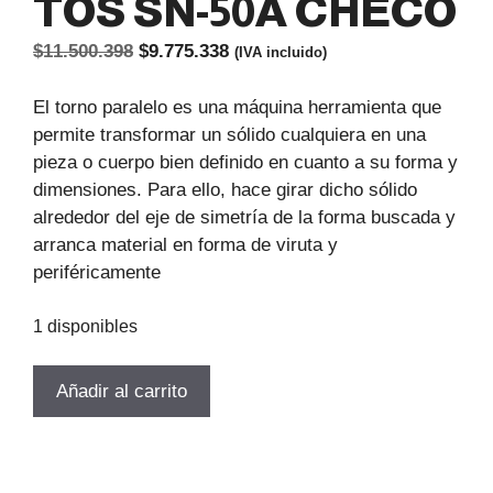
TOS SN-50A CHECO
El
El
$
11.500.398
$
9.775.338
(IVA incluido)
precio
precio
original
actual
El torno paralelo es una máquina herramienta que
era:
es:
permite transformar un sólido cualquiera en una
$11.500.398.
$9.775.338.
pieza o cuerpo bien definido en cuanto a su forma y
dimensiones. Para ello, hace girar dicho sólido
alrededor del eje de simetría de la forma buscada y
arranca material en forma de viruta y
periféricamente
1 disponibles
TORNO
Añadir al carrito
MECANICO
PARALELO
USADO
TOS