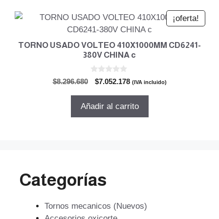
¡oferta!
TORNO USADO VOLTEO 410X1000MM CD6241-
380V CHINA c
0
El
El
$
8.296.680
$
7.052.178
(IVA incluido)
d
precio
precio
e
5
original
actual
Añadir al carrito
era:
es:
$8.296.680.
$7.052.178.
Categorías
Tornos mecanicos (Nuevos)
Accesorios oxicorte