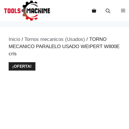
Saltar
al
M
contenido
Inicio
/
Tornos mecanicos (Usados)
/ TORNO
MECANICO PARALELO USADO WEIPERT W800E
cris
¡OFERTA!