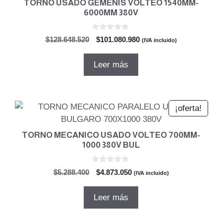
TORNO USADO GEMENIS VOLTEO 1540MM-
6000MM 380V
0
El
El
$
128.648.520
$
101.080.980
(IVA incluido)
d
precio
precio
e
5
original
actual
Leer más
era:
es:
$128.648.520.
$101.080.980.
¡oferta!
TORNO MECANICO USADO VOLTEO 700MM-
1000 380V BUL
0
El
El
$
5.288.400
$
4.873.050
(IVA incluido)
d
precio
precio
e
5
original
actual
Leer más
era:
es:
$5.288.400.
$4.873.050.