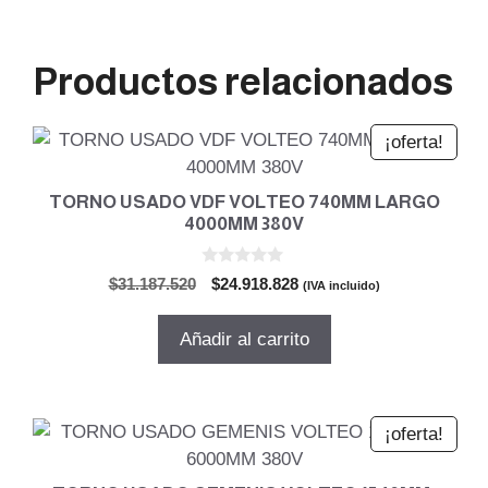
Productos relacionados
¡oferta!
TORNO USADO VDF VOLTEO 740MM LARGO
4000MM 380V
0
El
El
$
31.187.520
$
24.918.828
(IVA incluido)
d
precio
precio
e
5
original
actual
Añadir al carrito
era:
es:
$31.187.520.
$24.918.828.
¡oferta!