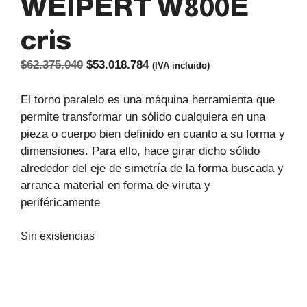
WEIPERT W800E
cris
El
El
$
62.375.040
$
53.018.784
(IVA incluido)
precio
precio
original
actual
El torno paralelo es una máquina herramienta que
era:
es:
permite transformar un sólido cualquiera en una
$62.375.040.
$53.018.784.
pieza o cuerpo bien definido en cuanto a su forma y
dimensiones. Para ello, hace girar dicho sólido
alrededor del eje de simetría de la forma buscada y
arranca material en forma de viruta y
periféricamente
Sin existencias