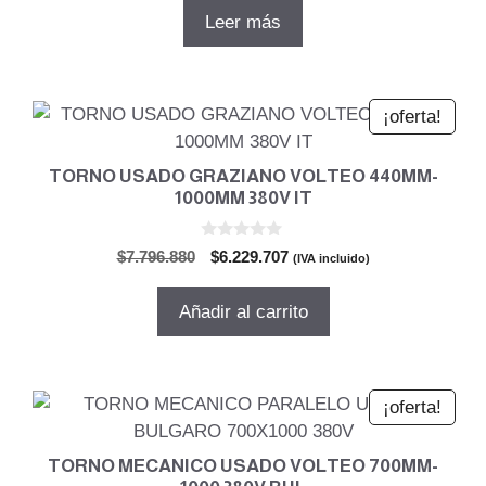
5
original
actual
Leer más
era:
es:
$132.546.960.
$105.905.021.
¡oferta!
TORNO USADO GRAZIANO VOLTEO 440MM-
1000MM 380V IT
0
El
El
$
7.796.880
$
6.229.707
(IVA incluido)
d
precio
precio
e
5
original
actual
Añadir al carrito
era:
es:
$7.796.880.
$6.229.707.
¡oferta!
TORNO MECANICO USADO VOLTEO 700MM-