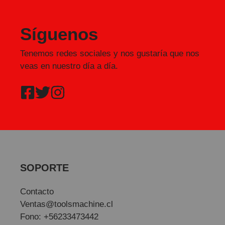
Síguenos
Tenemos redes sociales y nos gustaría que nos
veas en nuestro día a día.
SOPORTE
Contacto
Ventas@toolsmachine.cl
Fono: +56233473442