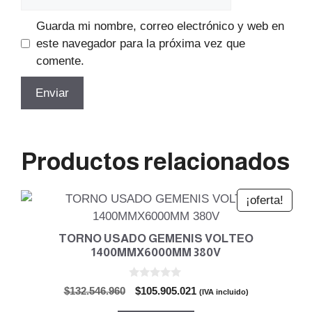
Guarda mi nombre, correo electrónico y web en
este navegador para la próxima vez que
comente.
Productos relacionados
¡oferta!
TORNO USADO GEMENIS VOLTEO
1400MMX6000MM 380V
0
El
El
$
132.546.960
$
105.905.021
(IVA incluido)
d
precio
precio
e