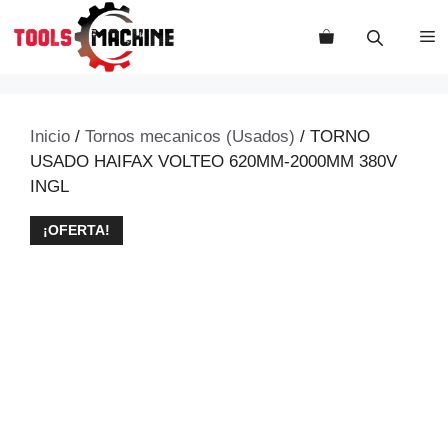
Saltar
al
M
contenido
Inicio
/
Tornos mecanicos (Usados)
/ TORNO
USADO HAIFAX VOLTEO 620MM-2000MM 380V
INGL
¡OFERTA!