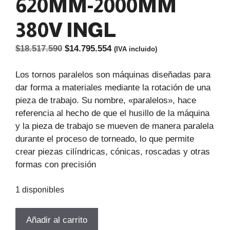
620MM-2000MM
380V INGL
El
El
$
18.517.590
$
14.795.554
(IVA incluido)
precio
precio
original
actual
Los tornos paralelos son máquinas diseñadas para
era:
es:
dar forma a materiales mediante la rotación de una
$18.517.590.
$14.795.554.
pieza de trabajo. Su nombre, «paralelos», hace
referencia al hecho de que el husillo de la máquina
y la pieza de trabajo se mueven de manera paralela
durante el proceso de torneado, lo que permite
crear piezas cilíndricas, cónicas, roscadas y otras
formas con precisión
1 disponibles
TORNO
Añadir al carrito
USADO