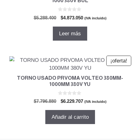
1000 380V BUL
0
El
El
$
5.288.400
$
4.873.050
(IVA incluido)
d
precio
precio
e
5
original
actual
Leer más
era:
es:
$5.288.400.
$4.873.050.
¡oferta!
TORNO USADO PRVOMA VOLTEO 380MM-
1000MM 380V YU
0
El
El
$
7.796.880
$
6.229.707
(IVA incluido)
d
precio
precio
e
5
original
actual
Añadir al carrito
era:
es:
$7.796.880.
$6.229.707.