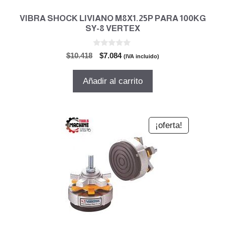
VIBRA SHOCK LIVIANO M8X1.25P PARA 100KG
SY-8 VERTEX
0
El
El
$
10.418
$
7.084
(IVA incluido)
d
precio
precio
e
5
original
actual
Añadir al carrito
era:
es:
$10.418.
$7.084.
¡oferta!