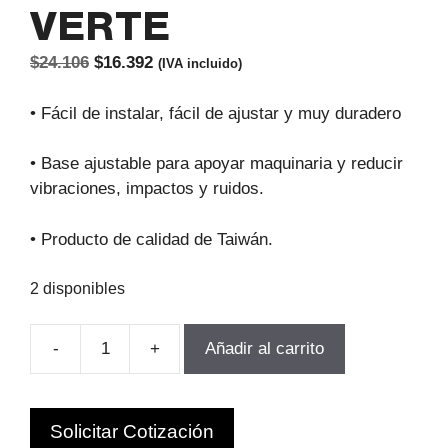
VERTE
El
El
$
24.106
$
16.392
(IVA incluido)
precio
precio
original
actual
• Fácil de instalar, fácil de ajustar y muy duradero
era:
es:
$24.106.
$16.392.
• Base ajustable para apoyar maquinaria y reducir
vibraciones, impactos y ruidos.
• Producto de calidad de Taiwán.
2 disponibles
-
+
Añadir al carrito
VIBRA
SHOCK
LIVIANO
Solicitar Cotización
M16X2.0P