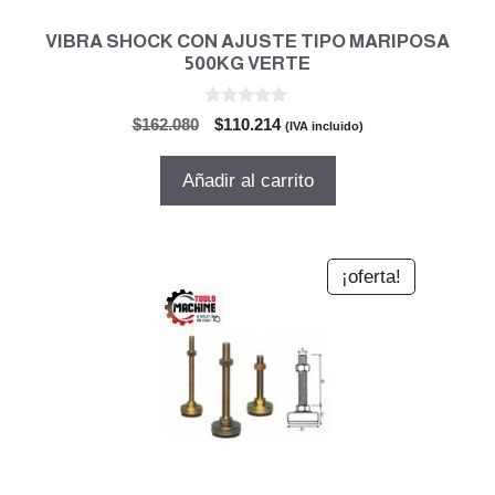
VIBRA SHOCK CON AJUSTE TIPO MARIPOSA
500KG VERTE
0
El
El
$
162.080
$
110.214
(IVA incluido)
d
precio
precio
e
5
original
actual
Añadir al carrito
era:
es:
$162.080.
$110.214.
¡oferta!