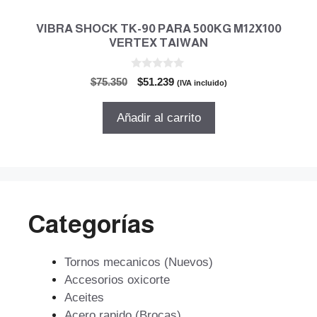
VIBRA SHOCK TK-90 PARA 500KG M12X100
VERTEX TAIWAN
0
El
El
$
75.350
$
51.239
(IVA incluido)
d
precio
precio
e
5
original
actual
Añadir al carrito
era:
es:
$75.350.
$51.239.
Categorías
Tornos mecanicos (Nuevos)
Accesorios oxicorte
Aceites
Acero rapido (Brocas)