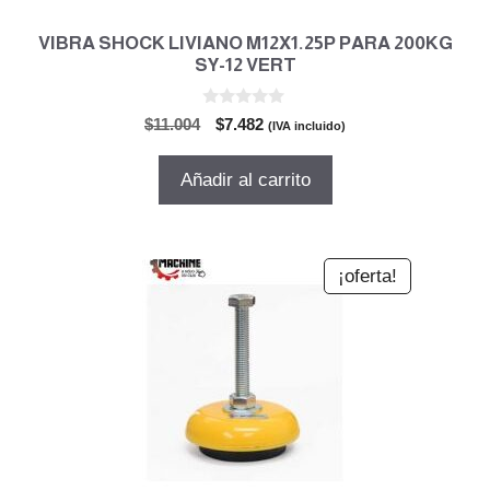
VIBRA SHOCK LIVIANO M12X1.25P PARA 200KG
SY-12 VERT
0
El
El
$
11.004
$
7.482
(IVA incluido)
d
precio
precio
e
5
original
actual
Añadir al carrito
era:
es:
$11.004.
$7.482.
¡oferta!