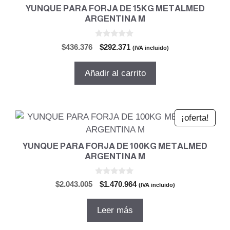
YUNQUE PARA FORJA DE 15KG METALMED
ARGENTINA M
0
El
El
$
436.376
$
292.371
(IVA incluido)
d
precio
precio
e
5
original
actual
Añadir al carrito
era:
es:
$436.376.
$292.371.
¡oferta!
YUNQUE PARA FORJA DE 100KG METALMED
ARGENTINA M
0
El
El
$
2.043.005
$
1.470.964
(IVA incluido)
d
precio
precio
e
5
original
actual
Leer más
era:
es:
$2.043.005.
$1.470.964.