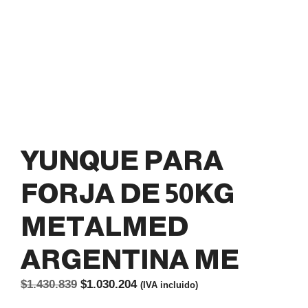
YUNQUE PARA
FORJA DE 50KG
METALMED
ARGENTINA ME
El
El
$
1.430.839
$
1.030.204
(IVA incluido)
precio
precio