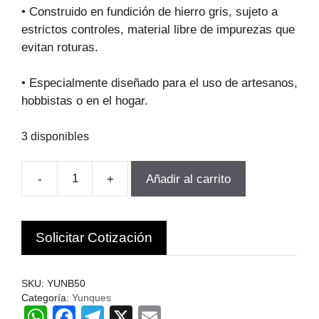
original
actual
• Construido en fundición de hierro gris, sujeto a
era:
es:
estrictos controles, material libre de impurezas que
$1.430.839.
$1.030.204.
evitan roturas.
• Especialmente diseñado para el uso de artesanos,
hobbistas o en el hogar.
3 disponibles
-
+
Añadir al carrito
YUNQUE
PARA
FORJA
Solicitar Cotización
DE
50KG
METALMED
SKU:
YUNB50
ARGENTINA
Categoría:
Yunques
W
F
T
X
E
ME