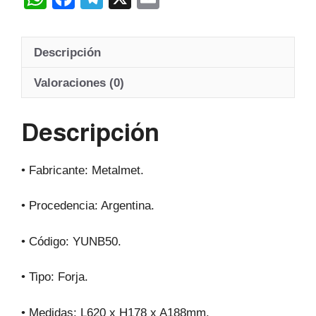
cantidad
h
a
el
m
at
c
e
ail
Descripción
s
e
gr
A
b
a
Valoraciones (0)
p
o
m
Descripción
p
o
k
• Fabricante: Metalmet.
• Procedencia: Argentina.
• Código: YUNB50.
• Tipo: Forja.
• Medidas: L620 x H178 x A188mm.