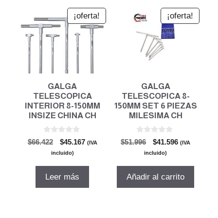
¡oferta!
¡oferta!
GALGA
GALGA
TELESCOPICA
TELESCOPICA 8-
INTERIOR 8-150MM
150MM SET 6 PIEZAS
INSIZE CHINA CH
MILESIMA CH
0
0
El
El
El
El
$
66.422
$
45.167
$
51.996
$
41.596
(IVA
(IVA
d
d
precio
precio
precio
precio
e
e
incluido)
incluido)
5
5
original
actual
original
actual
era:
es:
era:
es:
Leer más
Añadir al carrito
$66.422.
$45.167.
$51.996.
$41.596.