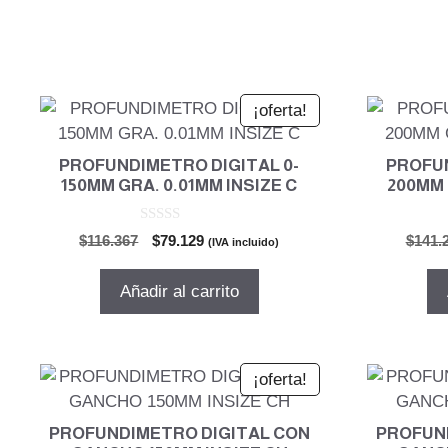
¡oferta!
PROFUNDIMETRO DIGITAL 0-
PROFUN
150MM GRA. 0.01MM INSIZE C
200MM 
0
El
El
$
116.367
$
79.129
$
141.
(IVA incluido)
d
precio
precio
e
5
original
actual
Añadir al carrito
era:
es:
$116.367.
$79.129.
¡oferta!
PROFUNDIMETRO DIGITAL CON
PROFUN