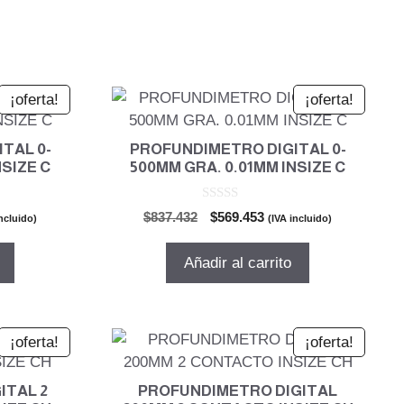
¡oferta!
¡oferta!
TAL 0-
PROFUNDIMETRO DIGITAL 0-
NSIZE C
500MM GRA. 0.01MM INSIZE C
0
El
El
$
837.432
$
569.453
incluido)
(IVA incluido)
d
io
precio
precio
e
5
al
original
actual
Añadir al carrito
era:
es:
.651.
$837.432.
$569.453.
¡oferta!
¡oferta!
ITAL 2
PROFUNDIMETRO DIGITAL