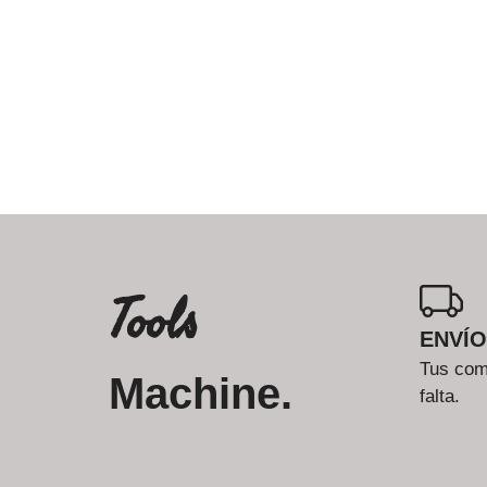
Tools
ENVÍO
Tus comp
Machine.
falta.