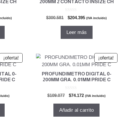
IZE CH
200MM 2 CONTACTO INSIZE CH
0
El
El
$
300.581
$
204.395
incluido)
(IVA incluido)
d
io
precio
precio
e
5
al
original
actual
Leer más
era:
es:
.837.
$300.581.
$204.395.
¡oferta!
¡oferta!
TAL 0-
PROFUNDIMETRO DIGITAL 0-
RIDE C
200MM GRA. 0.01MM PRIDE C
0
El
El
$
109.077
$
74.172
cluido)
(IVA incluido)
d
o
precio
precio
e
5
original
actual
Añadir al carrito
era:
es:
2.
$109.077.
$74.172.