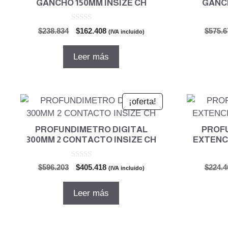
GANCHO 150MM INSIZE CH
GANCH
0
El
El
$
238.834
$
162.408
$
575.6
(IVA incluido)
d
precio
precio
e
5
original
actual
Leer más
era:
es:
$238.834.
$162.408.
¡oferta!
PROFUNDIMETRO DIGITAL
PROF
300MM 2 CONTACTO INSIZE CH
EXTENCI
0
El
El
$
596.203
$
405.418
$
224.4
(IVA incluido)
d
precio
precio
e
5
original
actual
Leer más
era:
es:
$596.203.
$405.418.