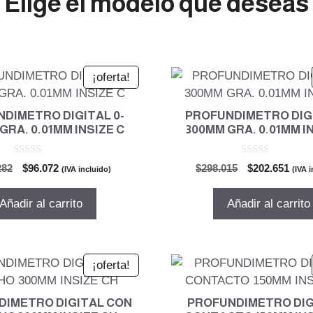
Elige el modelo que deseas
¡oferta!
DIMETRO DIGITAL 0-
PROFUNDIMETRO DIGI
GRA. 0.01MM INSIZE C
300MM GRA. 0.01MM I
0
0
El
El
El
El
282
$
96.072
$
298.015
$
202.651
(IVA incluido)
(IVA 
d
d
precio
precio
precio
prec
e
e
5
5
original
actual
original
actu
Añadir al carrito
Añadir al carrito
era:
es:
era:
es:
$141.282.
$96.072.
$298.015.
$202
¡oferta!
DIMETRO DIGITAL CON
PROFUNDIMETRO DIG