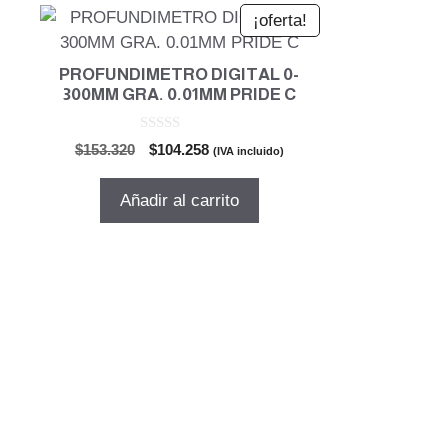
¡oferta!
PROFUNDIMETRO DIGITAL 0-
300MM GRA. 0.01MM PRIDE C
0
El
El
$
153.320
$
104.258
(IVA incluido)
d
precio
precio
e
5
original
actual
Añadir al carrito
era:
es:
$153.320.
$104.258.