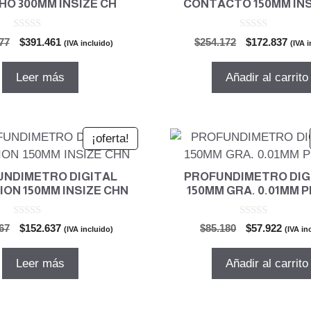
O 300MM INSIZE CH
CONTACTO 150MM INS
0
0
El
El
El
El
77
$
391.461
$
254.172
$
172.837
(IVA incluido)
(IVA 
d
d
precio
precio
precio
prec
e
e
5
5
original
actual
original
actu
Leer más
Añadir al carrito
era:
es:
era:
es:
$575.677.
$391.461.
$254.172.
$172
¡oferta!
UNDIMETRO DIGITAL
PROFUNDIMETRO DIGI
ON 150MM INSIZE CHN
150MM GRA. 0.01MM P
0
0
El
El
El
El
67
$
152.637
$
85.180
$
57.922
(IVA incluido)
(IVA in
d
d
precio
precio
precio
preci
e
e
5
5
original
actual
original
actual
Leer más
Añadir al carrito
era:
es:
era:
es:
$224.467.
$152.637.
$85.180.
$57.92