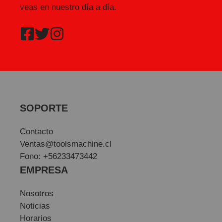
veas en nuestro día a día.
SOPORTE
Contacto
Ventas@toolsmachine.cl
Fono: +56233473442
EMPRESA
Nosotros
Noticias
Horarios