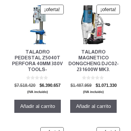
¡oferta!
¡oferta!
TALADRO
TALADRO
PEDESTAL Z5040T
MAGNETICO
PERFORA 40MM 380V
DONGCHENG DJC02-
TOOLS-
23 1600W MK3.
0
0
El
El
El
El
$
7.518.420
$
6.390.657
$
1.487.959
$
1.071.330
d
d
precio
precio
precio
precio
e
e
(IVA incluido)
(IVA incluido)
5
5
original
actual
original
actual
era:
es:
era:
es:
Añadir al carrito
Añadir al carrito
$7.518.420.
$6.390.657.
$1.487.959.
$1.071.