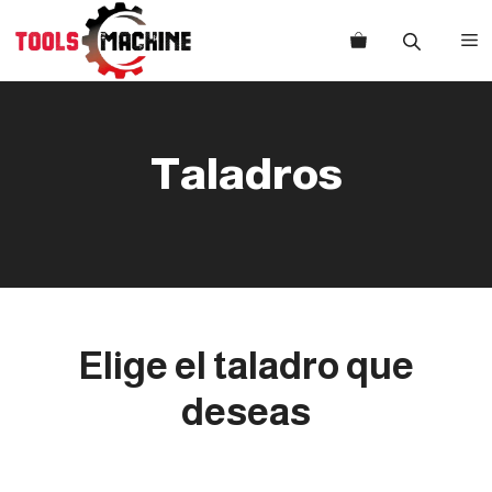
Saltar
al
M
contenido
Taladros
Elige el taladro que
deseas