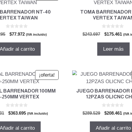
BARRENADOR NT-40
TOMA BARRENADOR 
ERTEX TAIWAN
VERTEX TAIWA
0
0
El
El
El
El
295
$
77.972
$
243.697
$
175.461
(IVA incluido)
(IVA 
d
d
precio
precio
precio
prec
e
e
5
5
original
actual
original
actu
Añadir al carrito
Leer más
era:
es:
era:
es:
$108.295.
$77.972.
$243.697.
$175
¡oferta!
L BARRENADOR 100MM
JUEGO BARRENADOR B
0-250MM VERTEX
12PZAS OLICNC C
0
0
El
El
El
El
31
$
363.695
$
289.529
$
208.461
(IVA incluido)
(IVA 
d
d
precio
precio
precio
prec
e
e
5
5
original
actual
original
actu
Añadir al carrito
Añadir al carrito
era:
es:
era:
es: