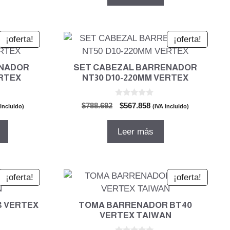
860.952.
$2.831.317.
$2.038.548.
¡oferta!
¡oferta!
ENADOR
SET CABEZAL BARRENADOR
ERTEX
NT30 D10-220MM VERTEX
0
El
El
$
788.692
$
567.858
 incluido)
(IVA incluido)
d
cio
precio
precio
e
5
al
original
actual
Leer más
era:
es:
.424.
$788.692.
$567.858.
¡oferta!
¡oferta!
8 VERTEX
TOMA BARRENADOR BT40
VERTEX TAIWAN