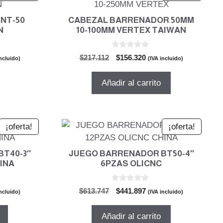
NT-50
CABEZAL BARRENADOR 50MM
N
10-100MM VERTEX TAIWAN
0
El
El
$
217.112
$
156.320
incluido)
(IVA incluido)
d
io
precio
precio
e
5
al
original
actual
Añadir al carrito
era:
es:
.461.
$217.112.
$156.320.
¡oferta!
¡oferta!
T40-3″
JUEGO BARRENADOR BT50-4″
HINA
6PZAS OLICNC
0
El
El
$
613.747
$
441.897
incluido)
(IVA incluido)
d
io
precio
precio
e
5
al
original
actual
Añadir al carrito
era:
es: