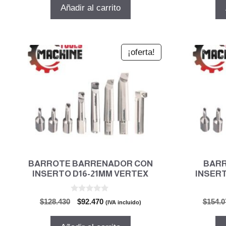
5
original
actual
Añadir al carrito
era:
es:
$329.411.
$237.175.
¡oferta!
BARROTE BARRENADOR CON
BAR
INSERTO D16-21MM VERTEX
INSERT
0
El
El
$
128.430
$
92.470
$
154.0
(IVA incluido)
d
precio
precio
e
5
original
actual