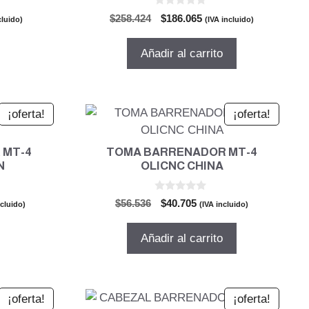
0
El
El
$
258.424
$
186.065
cluido)
(IVA incluido)
d
o
precio
precio
e
5
original
actual
Añadir al carrito
era:
es:
6.
$258.424.
$186.065.
¡oferta!
¡oferta!
 MT-4
TOMA BARRENADOR MT-4
N
OLICNC CHINA
0
El
El
$
56.536
$
40.705
ncluido)
(IVA incluido)
d
o
precio
precio
e
5
l
original
actual
Añadir al carrito
era:
es:
72.
$56.536.
$40.705.
¡oferta!
¡oferta!