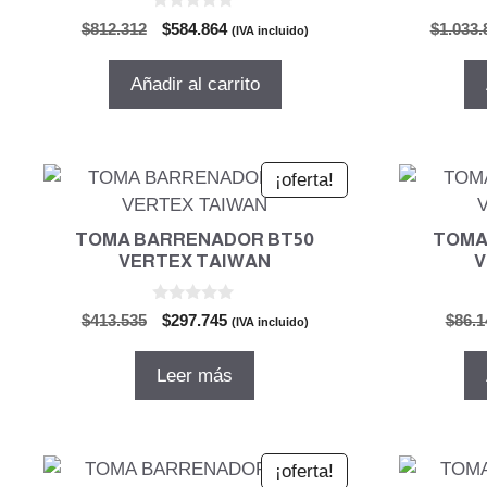
0
El
El
$
812.312
$
584.864
$
1.033.
(IVA incluido)
d
precio
precio
e
5
original
actual
Añadir al carrito
era:
es:
$812.312.
$584.864.
¡oferta!
TOMA BARRENADOR BT50
TOMA
VERTEX TAIWAN
V
0
El
El
$
413.535
$
297.745
$
86.1
(IVA incluido)
d
precio
precio
e
5
original
actual
Leer más
era:
es:
$413.535.
$297.745.
¡oferta!