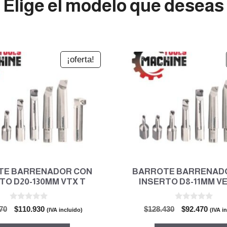
Elige el modelo que deseas
¡oferta!
TE BARRENADOR CON
BARROTE BARRENAD
TO D20-130MM VTX T
INSERTO D8-11MM V
0
0
El
El
El
El
70
$
110.930
$
128.430
$
92.470
(IVA incluido)
(IVA i
d
d
precio
precio
precio
preci
e
e