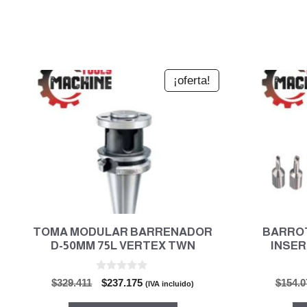
¡oferta!
TOMA MODULAR BARRENADOR
BARRO
D-50MM 75L VERTEX TWN
INSER
0
El
El
$
329.411
$
237.175
$
154.0
(IVA incluido)
d
precio
precio
e