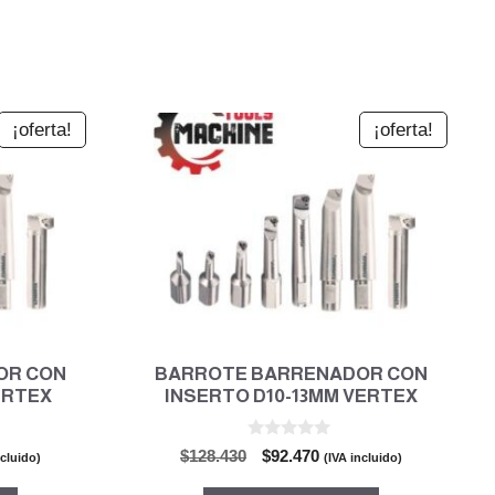
¡oferta!
¡oferta!
OR CON
BARROTE BARRENADOR CON
ERTEX
INSERTO D10-13MM VERTEX
0
El
El
$
128.430
$
92.470
ncluido)
(IVA incluido)
d
o
precio
precio
e