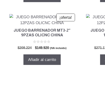
$296.868.
$213.745.
¡oferta!
JUEGO BARRENADOR MT3-2″
JUEGO
9PZAS OLICNC CHINA
0
El
El
$
208.224
$
149.920
$
271.1
(IVA incluido)
d
precio
precio
e
5
original
actual
Añadir al carrito
era:
es:
$208.224.
$149.920.