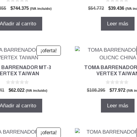
0
0
El
El
El
El
855
$
744.375
$
54.772
$
39.436
(IVA incluido)
(IVA in
d
d
precio
precio
precio
preci
e
e
5
5
original
actual
original
actual
Añadir al carrito
Leer más
era:
es:
era:
es:
$1.033.855.
$744.375.
$54.772.
$39.43
¡oferta!
 BARRENADOR MT-3
TOMA BARRENADOR
ERTEX TAIWAN
VERTEX TAIWA
0
0
El
El
El
El
41
$
62.022
$
108.295
$
77.972
(IVA incluido)
(IVA i
d
d
precio
precio
precio
preci
e
e
5
5
original
actual
original
actua
Añadir al carrito
Leer más
era:
es:
era:
es:
$86.141.
$62.022.
$108.295.
$77.9
¡oferta!