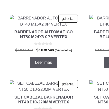
¡oferta!
BARRENADOR AUTOMATICO
BARRE
NT50 M24X3.0P VERTEX
BT40
0
El
El
$
2.831.317
$
2.038.548
$
3.426.8
(IVA incluido)
d
precio
precio
e
5
original
actual
Leer más
era:
es:
$2.831.317.
$2.038.548.
¡oferta!
SET CABEZAL BARRENADOR
SET C
NT40 D10-220MM VERTEX
NT50