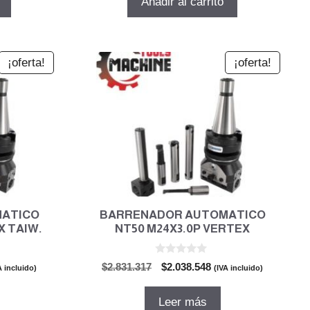
Añadir al carrito
era:
es:
.438.
$7.384.771.
$5.317.035.
¡oferta!
¡oferta!
ATICO
BARRENADOR AUTOMATICO
X TAIW.
NT50 M24X3.0P VERTEX
0
El
El
$
2.831.317
$
2.038.548
A incluido)
(IVA incluido)
d
cio
precio
precio
e
5
ual
original
actual
Leer más
era:
es: