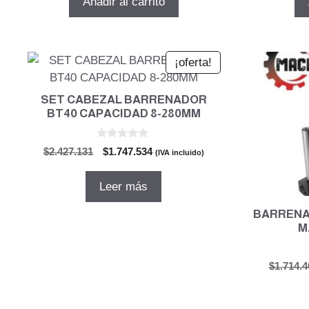
Añadir al carrito
era:
es:
$128.430.
$92.470.
¡oferta!
SET CABEZAL BARRENADOR
BT40 CAPACIDAD 8-280MM
0
El
El
$
2.427.131
$
1.747.534
(IVA incluido)
d
precio
precio
e
5
original
actual
Leer más
era:
es:
$2.427.131.
$1.747.534.
BARRENA
M
$
1.714.4