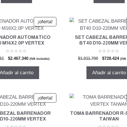
$1.714.465.
$1.234.414.
$2.584.654.
$1.
¡oferta!
NADOR AUTOMATICO
SET CABEZAL BARR
 M16X2.0P VERTEX
BT40 D10-220MM V
0
0
El
El
El
El
61
$
2.467.340
$
1.011.700
$
728.424
(IVA incluido)
(IVA
d
d
precio
precio
precio
pre
e
e
5
5
original
actual
original
actu
Añadir al carrito
Añadir al carrito
era:
es:
era:
es:
$3.426.861.
$2.467.340.
$1.011.700.
$728
¡oferta!
ABEZAL BARRENADOR
TOMA BARRENADOR R-
 D10-220MM VERTEX
TAIWAN