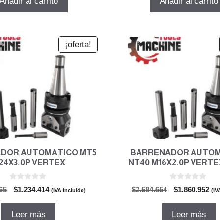
Añadir al carrito
Añadir al carrito
era:
es:
era:
es:
$154.070.
$110.930.
$179.775.
$129
¡oferta!
DOR AUTOMATICO MT5
BARRENADOR AUTOM
24X3.0P VERTEX
NT40 M16X2.0P VERTE
0
0
El
El
El
El
65
$
1.234.414
$
2.584.654
$
1.860.952
(IVA incluido)
(IV
d
d
precio
precio
precio
pre
e
e
5
5
original
actual
original
act
Leer más
Leer más
era:
es:
era:
es: