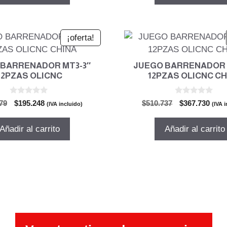
$505.131.
$363.695.
$289.529.
$208
¡oferta!
 BARRENADOR MT3-3″
JUEGO BARRENADOR 
12PZAS OLICNC
12PZAS OLICNC C
0
0
El
El
El
El
79
$
195.248
$
510.737
$
367.730
(IVA incluido)
(IVA 
d
d
precio
precio
precio
prec
e
e
5
5
original
actual
original
actu
Añadir al carrito
Añadir al carrito
era:
es:
era:
es:
$271.179.
$195.248.
$510.737.
$367