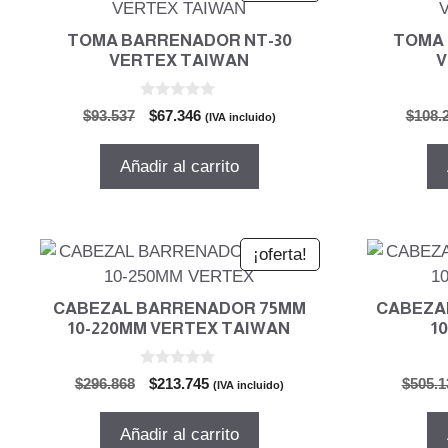
TOMA BARRENADOR NT-30
TOMA 
VERTEX TAIWAN
V
0
El
El
$
93.537
$
67.346
$
108.
(IVA incluido)
d
precio
precio
e
5
original
actual
Añadir al carrito
era:
es:
$93.537.
$67.346.
¡oferta!
CABEZAL BARRENADOR 75MM
CABEZA
10-220MM VERTEX TAIWAN
1
0
El
El
$
296.868
$
213.745
$
505.1
(IVA incluido)
d
precio
precio
e
5
original
actual
Añadir al carrito
era:
es: