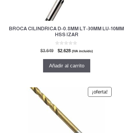
BROCA CILINDRICA D-0.8MM LT-30MM LU-10MM
HSS IZAR
0
El
El
$
3.649
$
2.628
(IVA incluido)
d
precio
precio
e
5
original
actual
Añadir al carrito
era:
es:
$3.649.
$2.628.
¡oferta!