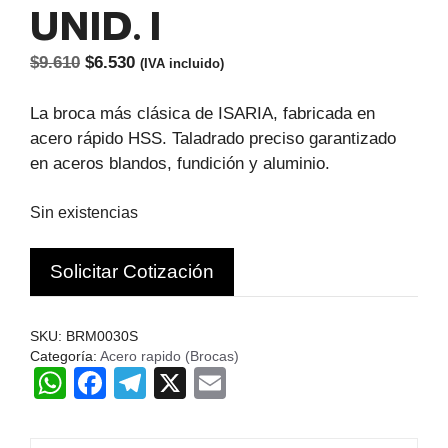
UNID. I
El
El
$
9.610
$
6.530
(IVA incluido)
precio
precio
original
actual
La broca más clásica de ISARIA, fabricada en
era:
es:
acero rápido HSS. Taladrado preciso garantizado
$9.610.
$6.530.
en aceros blandos, fundición y aluminio.
Sin existencias
Solicitar Cotización
SKU:
BRM0030S
Categoría:
Acero rapido (Brocas)
W
F
T
X
E
h
a
el
m
at
c
e
ail