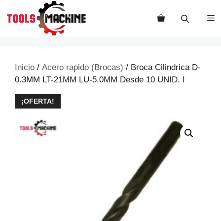
Saltar
al
M
contenido
Inicio
/
Acero rapido (Brocas)
/ Broca Cilindrica D-
0.3MM LT-21MM LU-5.0MM Desde 10 UNID. I
¡OFERTA!