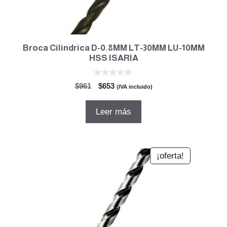
Broca Cilindrica D-0.8MM LT-30MM LU-10MM
HSS ISARIA
0
El
El
$
961
$
653
(IVA incluido)
d
precio
precio
e
5
original
actual
Leer más
era:
es:
$961.
$653.
¡oferta!