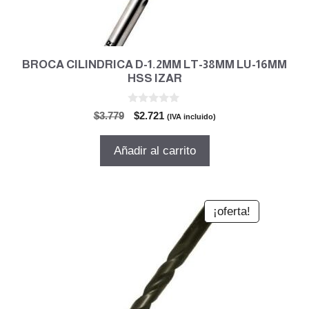
BROCA CILINDRICA D-1.2MM LT-38MM LU-16MM
HSS IZAR
0
El
El
$
3.779
$
2.721
(IVA incluido)
d
precio
precio
e
5
original
actual
Añadir al carrito
era:
es:
$3.779.
$2.721.
¡oferta!