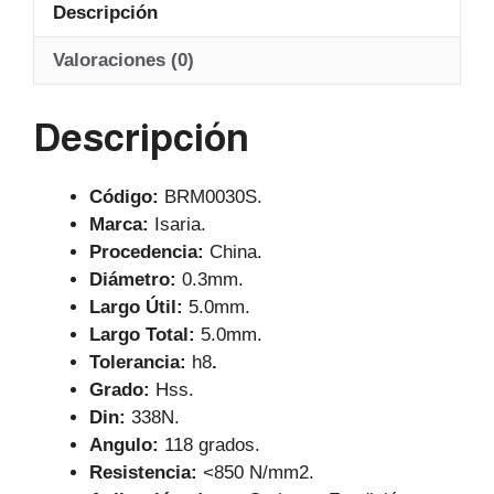
Descripción
s
e
gr
A
b
a
Valoraciones (0)
p
o
m
Descripción
p
o
k
Código:
BRM0030S.
Marca:
Isaria.
Procedencia:
China.
Diámetro:
0.3mm.
Largo Útil:
5.0mm.
Largo Total:
5.0mm.
Tolerancia:
h8
.
Grado:
Hss.
Din:
338N.
Angulo:
118 grados.
Resistencia:
<850 N/mm2.