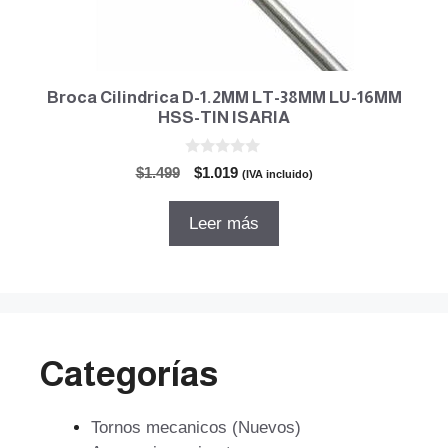
Broca Cilindrica D-1.2MM LT-38MM LU-16MM
HSS-TIN ISARIA
0
El
El
$
1.499
$
1.019
(IVA incluido)
d
precio
precio
e
5
original
actual
Leer más
era:
es:
$1.499.
$1.019.
Categorías
Tornos mecanicos (Nuevos)