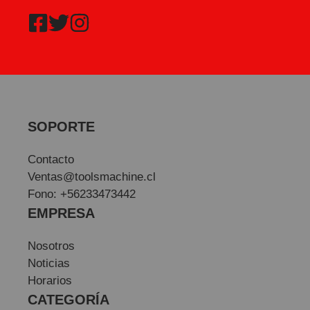
SOPORTE
Contacto
Ventas@toolsmachine.cl
Fono: +56233473442
EMPRESA
Nosotros
Noticias
Horarios
CATEGORÍA