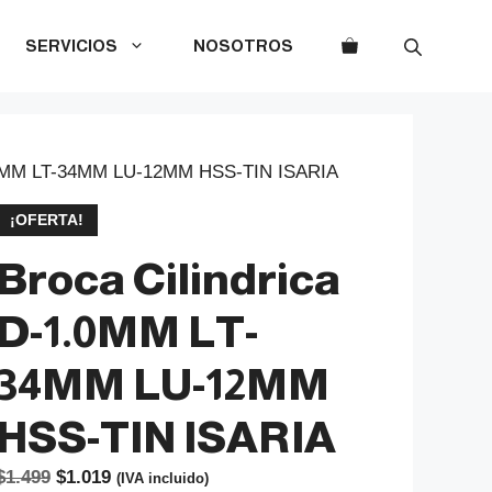
SERVICIOS
NOSOTROS
1.0MM LT-34MM LU-12MM HSS-TIN ISARIA
¡OFERTA!
Broca Cilindrica
D-1.0MM LT-
34MM LU-12MM
HSS-TIN ISARIA
El
El
$
1.499
$
1.019
(IVA incluido)