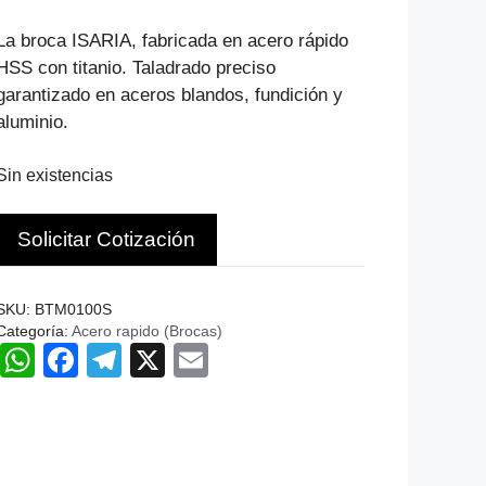
precio
precio
original
actual
La broca ISARIA, fabricada en acero rápido
era:
es:
HSS con titanio. Taladrado preciso
$1.499.
$1.019.
garantizado en aceros blandos, fundición y
aluminio.
Sin existencias
Solicitar Cotización
SKU:
BTM0100S
Categoría:
Acero rapido (Brocas)
W
F
T
X
E
h
a
el
m
at
c
e
ail
s
e
gr