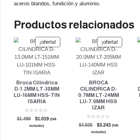
aceros blandos, fundición y aluminio.
Productos relacionados
¡oferta!
¡oferta!
Broca Cilindrica
BROCA
D-1.2MM LT-38MM
CILINDRICA D-
LU-16MM HSS-TIN
0.7MM LT-24MM
ISARIA
LU-7.0MM HSS
IZAR
0
El
El
$
1.499
$
1.019
(IVA
d
0
El
El
precio
precio
$
4.505
$
3.243
e
(IVA
incluido)
d
5
precio
precio
original
actual
e
incluido)
5
original
actual
era:
es: