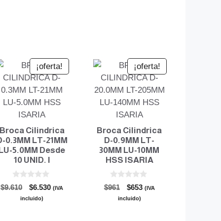
¡oferta!
¡oferta!
Broca Cilindrica
Broca Cilindrica
D-0.3MM LT-21MM
D-0.9MM LT-
LU-5.0MM Desde
30MM LU-10MM
10 UNID. I
HSS ISARIA
0
0
El
El
El
El
$
9.610
$
6.530
$
961
$
653
(IVA
(IVA
d
d
precio
precio
precio
precio
e
e
incluido)
incluido)
5
5
original
actual
original
actual
era:
es:
era:
es: