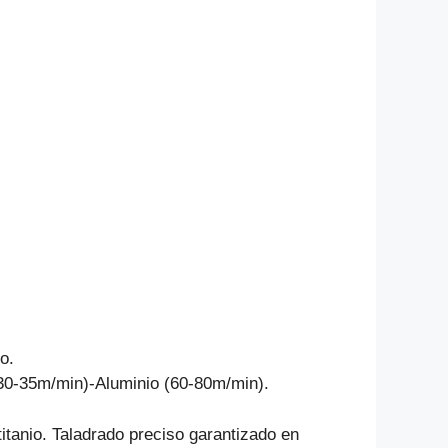
A
b
a
p
o
m
p
o
k
o.
30-35m/min)-Aluminio (60-80m/min).
itanio. Taladrado preciso garantizado en