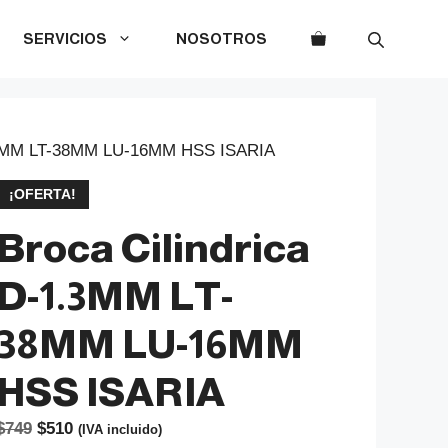
SERVICIOS
NOSOTROS
1.3MM LT-38MM LU-16MM HSS ISARIA
¡OFERTA!
Broca Cilindrica
D-1.3MM LT-
38MM LU-16MM
HSS ISARIA
El
El
$
749
$
510
(IVA incluido)