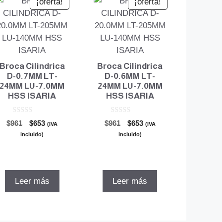
¡oferta!
¡oferta!
Broca Cilindrica
Broca Cilindrica
D-0.7MM LT-
D-0.6MM LT-
24MM LU-7.0MM
24MM LU-7.0MM
HSS ISARIA
HSS ISARIA
0
0
El
El
El
El
$
961
$
653
$
961
$
653
(IVA
(IVA
d
d
precio
precio
precio
precio
e
e
incluido)
incluido)
5
5
original
actual
original
actual
era:
es:
era:
es:
$961.
$653.
$961.
$653.
Leer más
Leer más