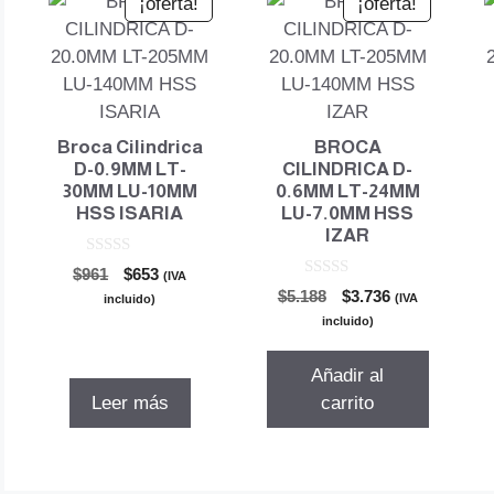
¡oferta!
¡oferta!
Broca Cilindrica
BROCA
D-0.9MM LT-
CILINDRICA D-
30MM LU-10MM
0.6MM LT-24MM
HSS ISARIA
LU-7.0MM HSS
IZAR
0
El
El
$
961
$
653
(IVA
d
0
El
El
precio
precio
$
5.188
$
3.736
e
(IVA
incluido)
d
5
precio
precio
original
actual
e
incluido)
5
original
actual
era:
es:
era:
es:
$961.
$653.
Añadir al
$5.188.
$3.736.
Leer más
carrito