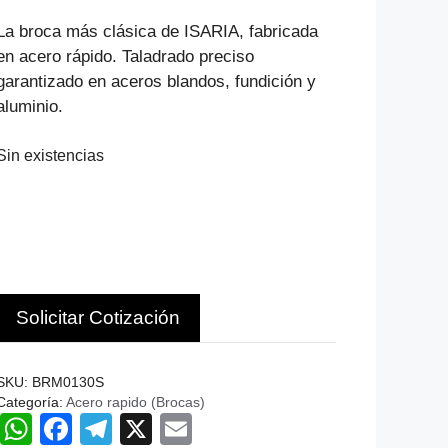
precio
precio
original
actual
La broca más clásica de ISARIA, fabricada
era:
es:
en acero rápido. Taladrado preciso
$749.
$510.
garantizado en aceros blandos, fundición y
aluminio.
Sin existencias
Solicitar Cotización
SKU:
BRM0130S
Categoría:
Acero rapido (Brocas)
W
F
T
X
E