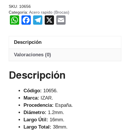
38MM
SKU:
10656
LU-
Categoría:
Acero rapido (Brocas)
W
F
T
X
E
16MM
HSS
h
a
el
m
IZAR
at
c
e
ail
cantidad
Descripción
s
e
gr
A
b
a
Valoraciones (0)
p
o
m
Descripción
p
o
k
Código:
10656.
Marca:
IZAR.
Procedencia:
España.
Diámetro:
1.2mm.
Largo Útil:
16mm.
Largo Total:
38mm.