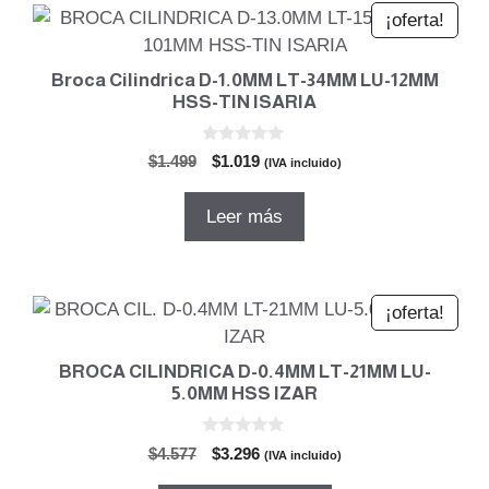
¡oferta!
Broca Cilindrica D-1.0MM LT-34MM LU-12MM
HSS-TIN ISARIA
0
El
El
$
1.499
$
1.019
(IVA incluido)
d
precio
precio
e
5
original
actual
Leer más
era:
es:
$1.499.
$1.019.
¡oferta!
BROCA CILINDRICA D-0.4MM LT-21MM LU-
5.0MM HSS IZAR
0
El
El
$
4.577
$
3.296
(IVA incluido)
d
precio
precio
e