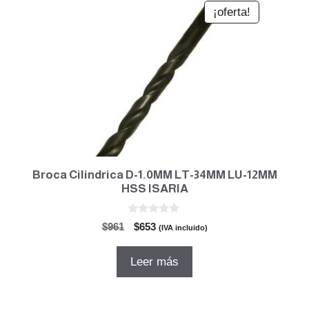
¡oferta!
Broca Cilindrica D-1.0MM LT-34MM LU-12MM
HSS ISARIA
0
El
El
$
961
$
653
(IVA incluido)
d
precio
precio
e
5
original
actual
Leer más
era:
es:
$961.
$653.