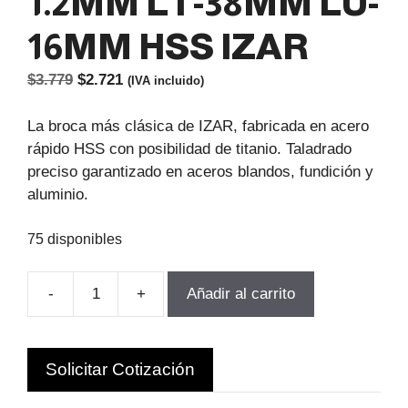
1.2MM LT-38MM LU-
16MM HSS IZAR
El
El
$
3.779
$
2.721
(IVA incluido)
precio
precio
original
actual
La broca más clásica de IZAR, fabricada en acero
era:
es:
rápido HSS con posibilidad de titanio. Taladrado
$3.779.
$2.721.
preciso garantizado en aceros blandos, fundición y
aluminio.
75 disponibles
-
+
Añadir al carrito
BROCA
CILINDRICA
D-
Solicitar Cotización
1.2MM
LT-