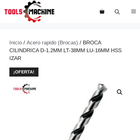
Saltar
al
M
contenido
Inicio
/
Acero rapido (Brocas)
/ BROCA
CILINDRICA D-1.2MM LT-38MM LU-16MM HSS
IZAR
¡OFERTA!