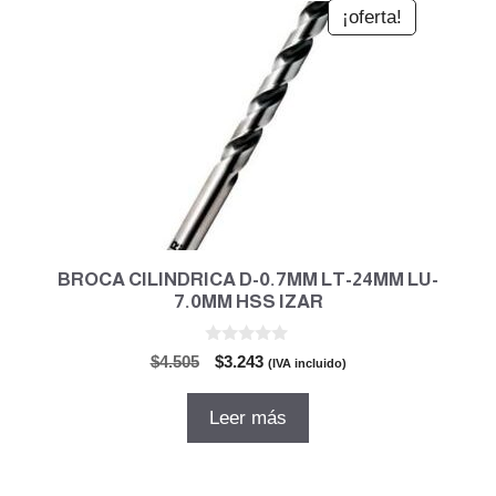
¡oferta!
BROCA CILINDRICA D-0.7MM LT-24MM LU-
7.0MM HSS IZAR
0
El
El
$
4.505
$
3.243
(IVA incluido)
d
precio
precio
e
5
original
actual
Leer más
era:
es:
$4.505.
$3.243.