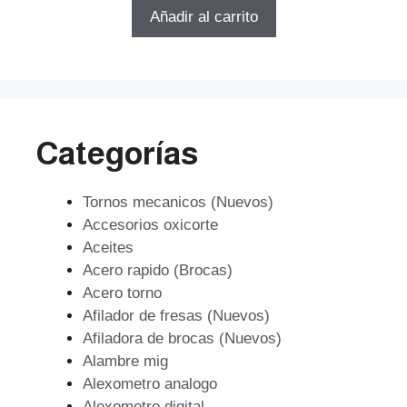
5
original
actual
Añadir al carrito
era:
es:
$4.577.
$3.296.
Categorías
Tornos mecanicos (Nuevos)
Accesorios oxicorte
Aceites
Acero rapido (Brocas)
Acero torno
Afilador de fresas (Nuevos)
Afiladora de brocas (Nuevos)
Alambre mig
Alexometro analogo
Alexometro digital