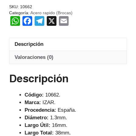
38MM
SKU:
10662
LU-
Categoría:
Acero rapido (Brocas)
W
F
T
X
E
16MM
HSS
h
a
el
m
IZAR
at
c
e
ail
cantidad
Descripción
s
e
gr
A
b
a
Valoraciones (0)
p
o
m
Descripción
p
o
k
Código:
10662.
Marca:
IZAR.
Procedencia:
España.
Diámetro:
1.3mm.
Largo Útil:
16mm.
Largo Total:
38mm
.