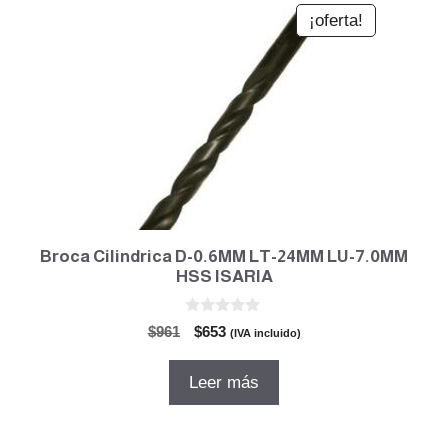
¡oferta!
Broca Cilindrica D-0.6MM LT-24MM LU-7.0MM
HSS ISARIA
0
El
El
$
961
$
653
(IVA incluido)
d
precio
precio
e
5
original
actual
Leer más
era:
es:
$961.
$653.