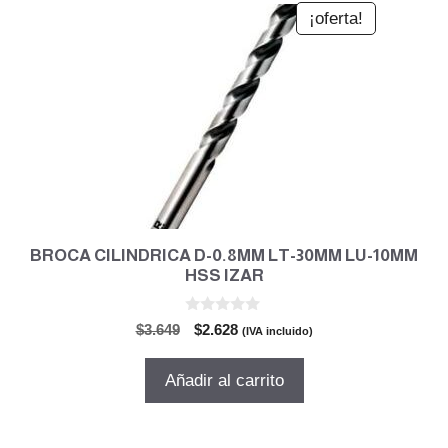
¡oferta!
BROCA CILINDRICA D-0.8MM LT-30MM LU-10MM
HSS IZAR
0
El
El
$
3.649
$
2.628
(IVA incluido)
d
precio
precio
e
5
original
actual
Añadir al carrito
era:
es:
$3.649.
$2.628.