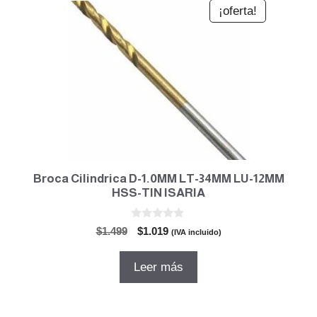
¡oferta!
Broca Cilindrica D-1.0MM LT-34MM LU-12MM
HSS-TIN ISARIA
0
El
El
$
1.499
$
1.019
(IVA incluido)
d
precio
precio
e
5
original
actual
Leer más
era:
es:
$1.499.
$1.019.