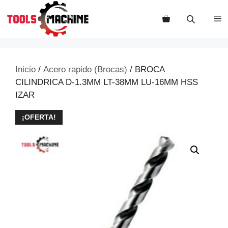
Saltar
al
M
contenido
Inicio
/
Acero rapido (Brocas)
/ BROCA
CILINDRICA D-1.3MM LT-38MM LU-16MM HSS
IZAR
¡OFERTA!