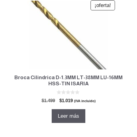
¡oferta!
Broca Cilindrica D-1.3MM LT-38MM LU-16MM
HSS-TIN ISARIA
0
El
El
$
1.499
$
1.019
(IVA incluido)
d
precio
precio
e
5
original
actual
Leer más
era:
es:
$1.499.
$1.019.