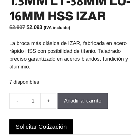
1.3MM LT-38MM LU-
16MM HSS IZAR
El
El
$
2.907
$
2.093
(IVA incluido)
precio
precio
original
actual
La broca más clásica de IZAR, fabricada en acero
era:
es:
rápido HSS con posibilidad de titanio. Taladrado
$2.907.
$2.093.
preciso garantizado en aceros blandos, fundición y
aluminio.
7 disponibles
-
+
Añadir al carrito
BROCA
CILINDRICA
D-
Solicitar Cotización
1.3MM
LT-