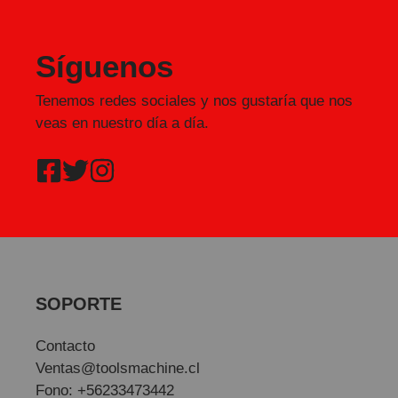
Síguenos
Tenemos redes sociales y nos gustaría que nos
veas en nuestro día a día.
SOPORTE
Contacto
Ventas@toolsmachine.cl
Fono: +56233473442