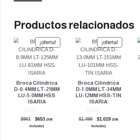
Productos relacionados
¡oferta!
¡oferta!
Broca Cilindrica
Broca Cilindrica
D-0.4MM LT-21MM
D-1.0MM LT-34MM
LU-5.0MM HSS
LU-12MM HSS-TIN
ISARIA
ISARIA
0
0
El
El
El
El
$
961
$
653
$
1.499
$
1.019
(IVA
(IVA
d
d
precio
precio
precio
precio
e
e
incluido)
incluido)
5
5
original
actual
original
actual
era:
es:
era:
es: