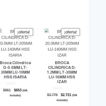
¡oferta!
¡oferta!
Broca Cilindrica
BROCA
D-0.8MM LT-
CILINDRICA D-
30MM LU-10MM
1.2MM LT-38MM
HSS ISARIA
LU-16MM HSS
IZAR
0
El
El
$
961
$
653
(IVA
d
0
El
El
precio
precio
$
3.779
$
2.721
e
(IVA
incluido)
d
5
precio
precio
original
actual
e
incluido)
5
original
actual
era:
es: