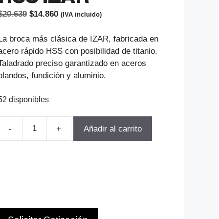
El
El
$
20.639
$
14.860
(IVA incluido)
precio
precio
original
actual
La broca más clásica de IZAR, fabricada en
era:
es:
acero rápido HSS con posibilidad de titanio.
$20.639.
$14.860.
Taladrado preciso garantizado en aceros
blandos, fundición y aluminio.
52 disponibles
Añadir al carrito
BROCA
CILINDRICA
D-
11.8MM
LT-
142MM
LU-