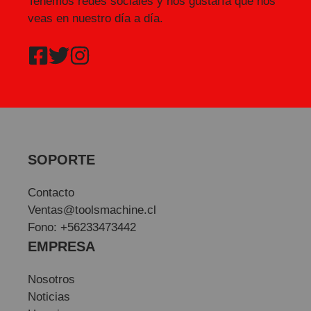
Tenemos redes sociales y nos gustaría que nos
veas en nuestro día a día.
SOPORTE
Contacto
Ventas@toolsmachine.cl
Fono: +56233473442
EMPRESA
Nosotros
Noticias