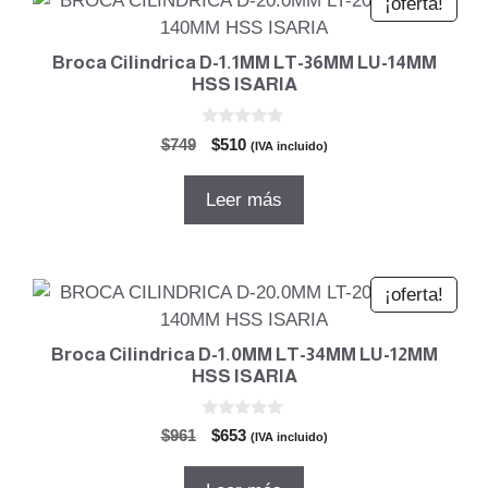
¡oferta!
Broca Cilindrica D-1.1MM LT-36MM LU-14MM
HSS ISARIA
0
El
El
$
749
$
510
(IVA incluido)
d
precio
precio
e
5
original
actual
Leer más
era:
es:
$749.
$510.
¡oferta!
Broca Cilindrica D-1.0MM LT-34MM LU-12MM
HSS ISARIA
0
El
El
$
961
$
653
(IVA incluido)
d
precio
precio
e
5
original
actual