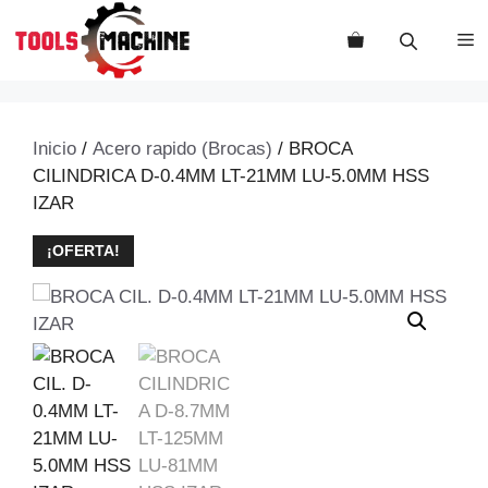
Saltar
al
M
contenido
Inicio
/
Acero rapido (Brocas)
/ BROCA
CILINDRICA D-0.4MM LT-21MM LU-5.0MM HSS
IZAR
¡OFERTA!