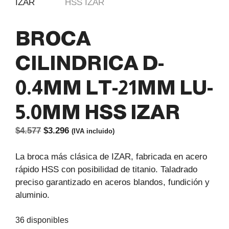
BROCA
CILINDRICA D-
0.4MM LT-21MM LU-
5.0MM HSS IZAR
El
El
$
4.577
$
3.296
(IVA incluido)
precio
precio
original
actual
La broca más clásica de IZAR, fabricada en acero
era:
es:
rápido HSS con posibilidad de titanio. Taladrado
$4.577.
$3.296.
preciso garantizado en aceros blandos, fundición y
aluminio.
36 disponibles