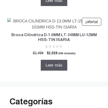
Leer más
era:
es:
$961.
$653.
¡oferta!
Broca Cilindrica D-1.0MM LT-34MM LU-12MM
HSS-TIN ISARIA
0
El
El
$
1.499
$
1.019
(IVA incluido)
d
precio
precio
e
5
original
actual
Leer más
era:
es:
$1.499.
$1.019.
Categorías