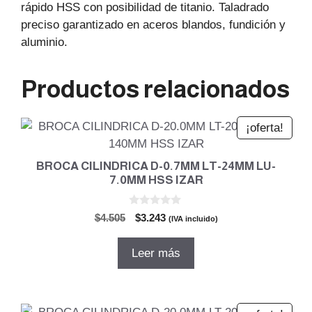
rápido HSS con posibilidad de titanio. Taladrado
preciso garantizado en aceros blandos, fundición y
aluminio.
Productos relacionados
¡oferta!
BROCA CILINDRICA D-0.7MM LT-24MM LU-
7.0MM HSS IZAR
0
El
El
$
4.505
$
3.243
(IVA incluido)
d
precio
precio
e
5
original
actual
Leer más
era:
es:
$4.505.
$3.243.