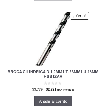
$2.907.
$2.093.
¡oferta!
BROCA CILINDRICA D-1.2MM LT-38MM LU-16MM
HSS IZAR
0
El
El
$
3.779
$
2.721
(IVA incluido)
d
precio
precio
e
5
original
actual
Añadir al carrito
era:
es: