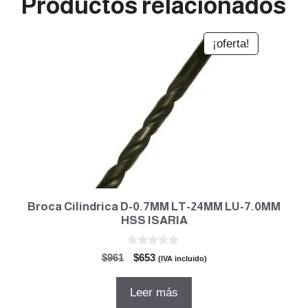
Productos relacionados
¡oferta!
Broca Cilindrica D-0.7MM LT-24MM LU-7.0MM
HSS ISARIA
0
El
El
$
961
$
653
(IVA incluido)
d
precio
precio
e
5
original
actual
Leer más
era:
es: