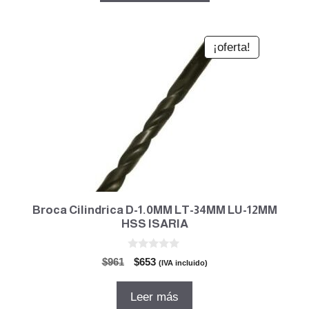
$3.779.
$2.721.
¡oferta!
Broca Cilindrica D-1.0MM LT-34MM LU-12MM
HSS ISARIA
0
El
El
$
961
$
653
(IVA incluido)
d
precio
precio
e
5
original
actual
Leer más
era:
es: