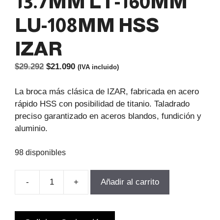
13.7MM LT-160MM
LU-108MM HSS
IZAR
El
El
$
29.292
$
21.090
(IVA incluido)
precio
precio
original
actual
La broca más clásica de IZAR, fabricada en acero
era:
es:
rápido HSS con posibilidad de titanio. Taladrado
$29.292.
$21.090.
preciso garantizado en aceros blandos, fundición y
aluminio.
98 disponibles
-
+
Añadir al carrito
BROCA
CILINDRICA
D-