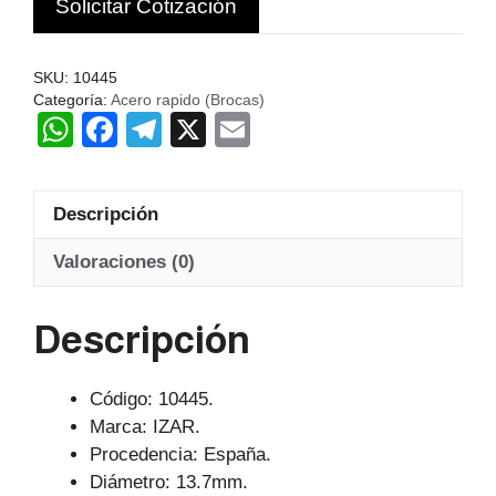
Solicitar Cotización
13.7MM
LT-
160MM
SKU:
10445
LU-
Categoría:
Acero rapido (Brocas)
W
F
T
X
E
108MM
HSS
h
a
el
m
IZAR
at
c
e
ail
cantidad
Descripción
s
e
gr
A
b
a
Valoraciones (0)
p
o
m
Descripción
p
o
k
Código: 10445.
Marca: IZAR.
Procedencia: España.
Diámetro: 13.7mm.