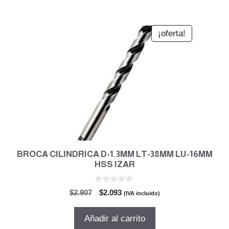
$961.
$653.
¡oferta!
BROCA CILINDRICA D-1.3MM LT-38MM LU-16MM
HSS IZAR
0
El
El
$
2.907
$
2.093
(IVA incluido)
d
precio
precio
e
5
original
actual
Añadir al carrito
era:
es: