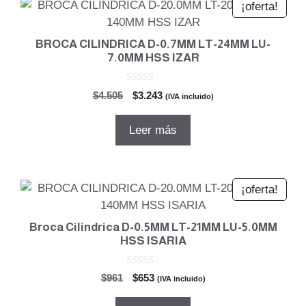
¡oferta!
BROCA CILINDRICA D-0.7MM LT-24MM LU-
7.0MM HSS IZAR
0
El
El
$
4.505
$
3.243
(IVA incluido)
d
precio
precio
e
5
original
actual
Leer más
era:
es:
$4.505.
$3.243.
¡oferta!
Broca Cilindrica D-0.5MM LT-21MM LU-5.0MM
HSS ISARIA
0
El
El
$
961
$
653
(IVA incluido)
d
precio
precio
e
5