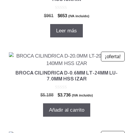
0
El
El
$
961
$
653
(IVA incluido)
d
precio
precio
e
5
original
actual
Leer más
era:
es:
$961.
$653.
¡oferta!
BROCA CILINDRICA D-0.6MM LT-24MM LU-
7.0MM HSS IZAR
0
El
El
$
5.188
$
3.736
(IVA incluido)
d
precio
precio
e
5
original
actual
Añadir al carrito
era:
es:
$5.188.
$3.736.