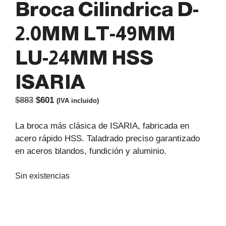
Broca Cilindrica D-
2.0MM LT-49MM
LU-24MM HSS
ISARIA
El
El
$
883
$
601
(IVA incluido)
precio
precio
original
actual
La broca más clásica de ISARIA, fabricada en
era:
es:
acero rápido HSS. Taladrado preciso garantizado
$883.
$601.
en aceros blandos, fundición y aluminio.
Sin existencias