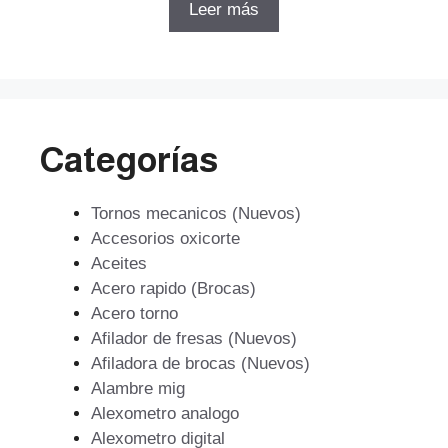
original
actual
Leer más
era:
es:
$961.
$653.
Categorías
Tornos mecanicos (Nuevos)
Accesorios oxicorte
Aceites
Acero rapido (Brocas)
Acero torno
Afilador de fresas (Nuevos)
Afiladora de brocas (Nuevos)
Alambre mig
Alexometro analogo
Alexometro digital