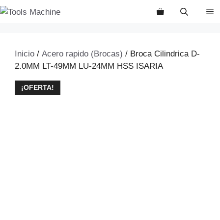
Saltar
M
al
contenido
Inicio
/
Acero rapido (Brocas)
/ Broca Cilindrica D-
2.0MM LT-49MM LU-24MM HSS ISARIA
¡OFERTA!